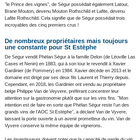
"le Prince des vignes", de Ségur possédait également Latour,
Brane Mouton, devenu Mouton Rothschild et Lafite, devenu
Lafite Rothschild. Cela signifie que de Ségur possédait trois
incroyables des cinq premiers crus !
De nombreux propriétaires mais toujours
une constante pour St Estèphe
De Segur vendit Phélan Ségur à la famille Delon (de Léoville Las
Cases et Nenin) en 1883, qui à son tour le revendit à Xavier
Gardinier (de Pommery) en 1984. Xavier décède en 2013 et le
domaine est dirigé par ses deux fils Laurent et Thierry depuis.
Cependant, en 2018, les Gardinier ont vendu au propriétaire
belge Philippe Van de Veyvere, préférant concentrer leur
attention sur la gastronomie plutôt que sur les vins fins. "Mon
intention est de faire en sorte que Phélan Ségur reste l'un des
grands vins de l'AOC St Estèphe", a déclaré Van de Vyvere,
laissant la porte ouverte à un avenir prometteur du vin. Van de
Vyvere conserve la même équipe de vignerons.
Les investisseurs doivent noter que la capacité de garde du vin