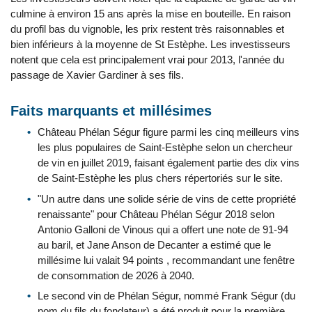
culmine à environ 15 ans après la mise en bouteille. En raison
du profil bas du vignoble, les prix restent très raisonnables et
bien inférieurs à la moyenne de St Estèphe. Les investisseurs
notent que cela est principalement vrai pour 2013, l'année du
passage de Xavier Gardiner à ses fils.
Faits marquants et millésimes
Château Phélan Ségur figure parmi les cinq meilleurs vins
les plus populaires de Saint-Estèphe selon un chercheur
de vin en juillet 2019, faisant également partie des dix vins
de Saint-Estèphe les plus chers répertoriés sur le site.
"Un autre dans une solide série de vins de cette propriété
renaissante" pour Château Phélan Ségur 2018 selon
Antonio Galloni de Vinous qui a offert une note de 91-94
au baril, et Jane Anson de Decanter a estimé que le
millésime lui valait 94 points , recommandant une fenêtre
de consommation de 2026 à 2040.
Le second vin de Phélan Ségur, nommé Frank Ségur (du
nom du fils du fondateur) a été produit pour la première