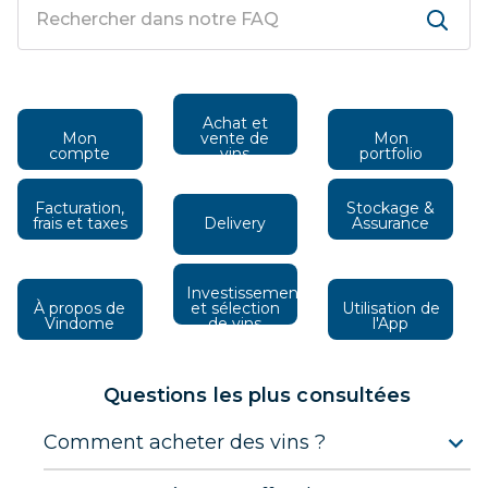
Achat et
Mon
vente de
Mon
Facturation,
Stockage &
Investissement
À propos de
et sélection
Utilisation de
Questions les plus consultées
Comment acheter des vins ?