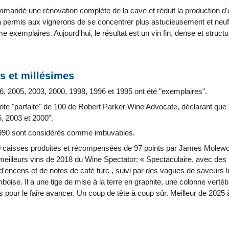
mandé une rénovation complète de la cave et réduit la production d
a permis aux vignerons de se concentrer plus astucieusement et neuf
exemplaires. Aujourd'hui, le résultat est un vin fin, dense et struct
s et millésimes
6, 2005, 2003, 2000, 1998, 1996 et 1995 ont été "exemplaires".
ote "parfaite" de 100 de Robert Parker Wine Advocate, déclarant que "
, 2003 et 2000".
1990 sont considérés comme imbuvables.
caisses produites et récompensées de 97 points par James Molewor
0 meilleurs vins de 2018 du Wine Spectator: « Spectaculaire, avec de
r, d'encens et de notes de café turc , suivi par des vagues de saveurs
mboise. Il a une tige de mise à la terre en graphite, une colonne vert
ts pour le faire avancer. Un coup de tête à coup sûr. Meilleur de 2025 