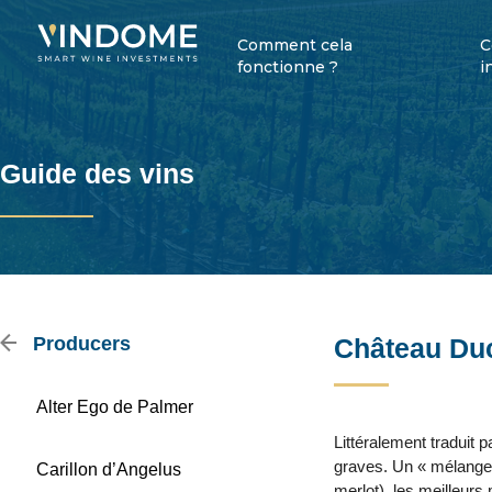
Comment cela
C
fonctionne ?
i
Guide des vins
Producers
Château Duc
Alter Ego de Palmer
Littéralement traduit 
graves. Un « mélange
Carillon d’Angelus
merlot), les meilleur