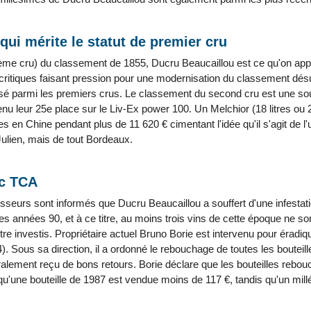
qui mérite le statut de premier cru
me cru) du classement de 1855, Ducru Beaucaillou est ce qu'on app
itiques faisant pression pour une modernisation du classement désue
ssé parmi les premiers crus. Le classement du second cru est une sour
enu leur 25e place sur le Liv-Ex power 100. Un Melchior (18 litres ou 
 en Chine pendant plus de 11 620 € cimentant l'idée qu'il s'agit de l'u
ulien, mais de tout Bordeaux.
c TCA
sseurs sont informés que Ducru Beaucaillou a souffert d'une infestati
es années 90, et à ce titre, au moins trois vins de cette époque ne 
tre investis. Propriétaire actuel Bruno Borie est intervenu pour éradique
. Sous sa direction, il a ordonné le rebouchage de toutes les bouteille
alement reçu de bons retours. Borie déclare que les bouteilles rebouc
 qu'une bouteille de 1987 est vendue moins de 117 €, tandis qu'un mil