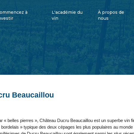
ommencez à
L'académie du
À propos de
nvestir
vin
nous
ru Beaucaillou
par « belles pierres », Château Ducru Beaucaillou est un superbe vin fi
 bordelais » typique des deux cépages les plus populaires au mond
s millésimes de Ducru Beaucaillou sont également parmi les plus récen