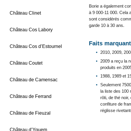
Borie a également com
à 9 000-11 000. Cela 
Château Clinet
sont considérés comme 
garde 10 à 30 ans.
Château Cos Labory
Faits marquant
Château Cos d’Estournel
2010, 2009, 200
2009 a reçu la n
Château Coutet
produits en 2005
1988, 1989 et 
Château de Camensac
Seulement 7500 
la liste des 10
Château de Ferrand
rôti, de thé noi
confiture de fra
réglisse rivetan
Château de Fieuzal
Château d’Yquem