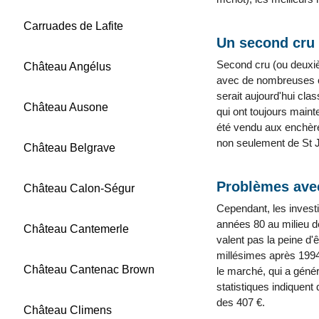
Carruades de Lafite
Un second cru 
Second cru (ou deuxiè
Château Angélus
avec de nombreuses cr
serait aujourd'hui cla
Château Ausone
qui ont toujours maint
été vendu aux enchères
non seulement de St J
Château Belgrave
Problèmes ave
Château Calon-Ségur
Cependant, les investi
années 80 au milieu d
Château Cantemerle
valent pas la peine d'ê
millésimes après 1994)
Château Cantenac Brown
le marché, qui a génér
statistiques indiquent
des 407 €.
Château Climens