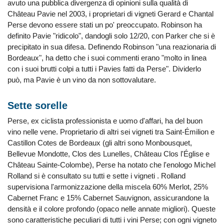
avuto una pubblica divergenza di opinioni sulla qualità di
Château Pavie nel 2003, i proprietari di vigneti Gerard e Chantal
Perse devono essere stati un po' preoccupato. Robinson ha
definito Pavie "ridicolo", dandogli solo 12/20, con Parker che si è
precipitato in sua difesa. Definendo Robinson "una reazionaria di
Bordeaux", ha detto che i suoi commenti erano "molto in linea
con i suoi brutti colpi a tutti i Pavies fatti da Perse". Dividerlo
può, ma Pavie è un vino da non sottovalutare.
Sette sorelle
Perse, ex ciclista professionista e uomo d'affari, ha del buon
vino nelle vene. Proprietario di altri sei vigneti tra Saint-Émilion e
Castillon Cotes de Bordeaux (gli altri sono Monbousquet,
Bellevue Mondotte, Clos des Lunelles, Château Clos l'Église e
Château Sainte-Colombe), Perse ha notato che l'enologo Michel
Rolland si è consultato su tutti e sette i vigneti . Rolland
supervisiona l'armonizzazione della miscela 60% Merlot, 25%
Cabernet Franc e 15% Cabernet Sauvignon, assicurandone la
densità e il colore profondo (opaco nelle annate migliori). Queste
sono caratteristiche peculiari di tutti i vini Perse; con ogni vigneto