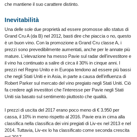
che mantiene il suo carattere distinto.
Inevitabilità
Una delle sole due proprietà ad essere promosse allo status di
Grand Cru A (da B) nel 2012, basti dire che piaccia o no, questo
è un buon vino. Con la promozione a Grand Cru classe A, i
prezzi sono prevedibilmente aumentati, anche per le annate più
mature. L'elevazione ha messo Pavie sul radar dell'investitore e
il vino ha continuato a salire di circa il 30% in cinque anni. I
prezzi nel Regno Unito e in Europa tendono ad essere più bassi
che negli Stati Uniti e in Asia, in parte a causa dell'influenza di
Robert Parker sul mercato del vino pregiato negli Stati Uniti. Ciò
fa credere agli investitori che l'interesse per Pavie negli Stati
Uniti sia basato sul sentimento piuttosto che qualità.
I prezzi di uscita del 2017 erano poco meno di € 3.950 per
cassa, il 10% in meno rispetto al 2016. Pavie era in cima alla
classifica nella classifica dei vini pregiati di Liv-ex nel 2013 e nel
2014. Tuttavia, Liv-ex lo ha classificato come seconda crescita
nel 2017.