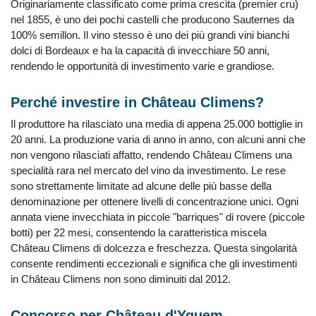
Originariamente classificato come prima crescita (premier cru)
nel 1855, è uno dei pochi castelli che producono Sauternes da
100% semillon. Il vino stesso è uno dei più grandi vini bianchi
dolci di Bordeaux e ha la capacità di invecchiare 50 anni,
rendendo le opportunità di investimento varie e grandiose.
Perché investire in Château Climens?
Il produttore ha rilasciato una media di appena 25.000 bottiglie in
20 anni. La produzione varia di anno in anno, con alcuni anni che
non vengono rilasciati affatto, rendendo Château Climens una
specialità rara nel mercato del vino da investimento. Le rese
sono strettamente limitate ad alcune delle più basse della
denominazione per ottenere livelli di concentrazione unici. Ogni
annata viene invecchiata in piccole "barriques" di rovere (piccole
botti) per 22 mesi, consentendo la caratteristica miscela
Château Climens di dolcezza e freschezza. Questa singolarità
consente rendimenti eccezionali e significa che gli investimenti
in Château Climens non sono diminuiti dal 2012.
Concorso per Château d'Yquem