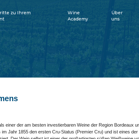
ritte zu Ihrem
Wine
Über
nt
Academy
uns
imens
als einer der am besten investierbaren Weine der Region Bordeaux un
es im Jahr 1855 den ersten Cru-Status (Premier Cru) und ist eines d
iert. Der Wein selbst ist einer der großartigsten süßen Weißweine v