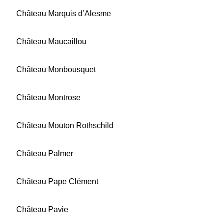
Château Marquis d’Alesme
Château Maucaillou
Château Monbousquet
Château Montrose
Château Mouton Rothschild
Château Palmer
Château Pape Clément
Château Pavie