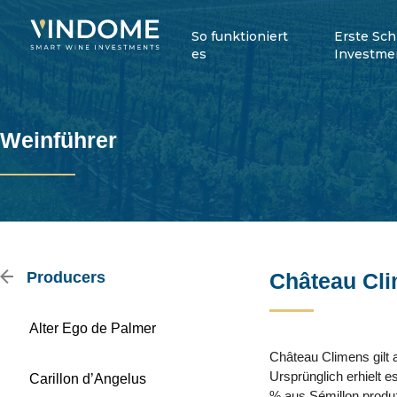
So funktioniert
Erste Sch
es
Investme
Weinführer
Producers
Château Cl
Alter Ego de Palmer
Château Climens gilt 
Ursprünglich erhielt 
Carillon d’Angelus
% aus Sémillon produz