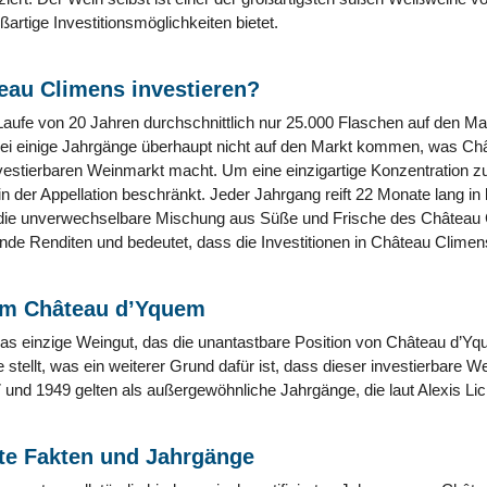
ßartige Investitionsmöglichkeiten bietet.
eau Climens investieren?
 Laufe von 20 Jahren durchschnittlich nur 25.000 Flaschen auf den M
bei einige Jahrgänge überhaupt nicht auf den Markt kommen, was Châ
nvestierbaren Weinmarkt macht. Um eine einzigartige Konzentration zu 
 in der Appellation beschränkt. Jeder Jahrgang reift 22 Monate lang in
die unverwechselbare Mischung aus Süße und Frische des Château Cl
nde Renditen und bedeutet, dass die Investitionen in Château Climen
um Château d’Yquem
as einzige Weingut, das die unantastbare Position von Château d’Yqu
stellt, was ein weiterer Grund dafür ist, dass dieser investierbare We
und 1949 gelten als außergewöhnliche Jahrgänge, die laut Alexis Lic
e Fakten und Jahrgänge