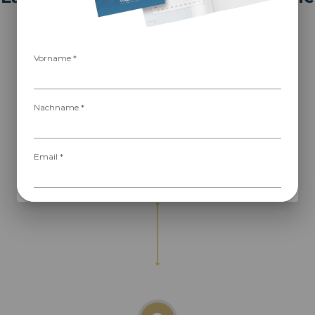
Welt des Wein-Investments
geleiten
Vorname *
Nachname *
1
Registrieren Sie sich in ein paar einfachen
Email *
Schritten
Password *
0
Ich bestätige, dass ich mindestens 18 Jahre alt bin *
Ich akzeptiere die allgemeinen Geschäftsbedingungen *
Abonnieren Sie den Vindome-Newsletter