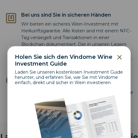
Bei uns sind Sie in sicheren Händen
Wir bieten ein sicheres Wein-Investment mit
Herkunftsgarantie. Alle Kisten sind mit einem NFC-
Tag versiegelt und Transaktionen in einer
Blockchain dokumentiert. Der in unseren Lagern
unter Zollverschluss sicher aufbewahrte Wein ist
Holen Sie sich den Vindome Wine
vollumfänglich zum aktuellen Marktpreis versichert.
Investment Guide
Laden Sie unseren kostenlosen Investment Guide
Schreiten Sie selbst zur Tat oder nutzen
herunter, und erfahren Sie, wie Sie mit Vindome
einfach, direkt und sicher in Wein investieren.
Sie den Rat unserer Experten
Vindome versieht Sie mit den Instrumenten, die Sie
zur Erstellung und zum Management Ihres
Investment-Portfolios benötigen.
Lassen Sie sich von Vindome in die