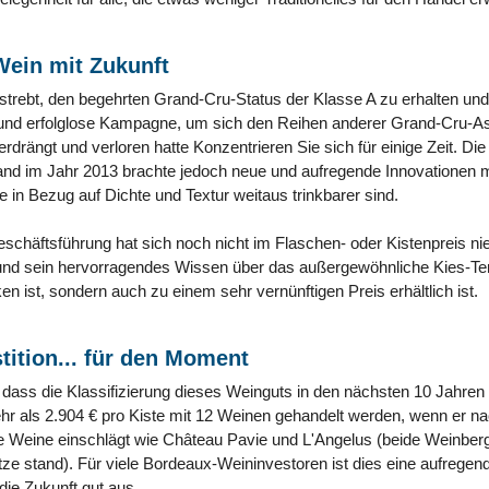
Wein mit Zukunft
strebt, den begehrten Grand-Cru-Status der Klasse A zu erhalten und
 und erfolglose Kampagne, um sich den Reihen anderer Grand-Cru-As
rdrängt und verloren hatte Konzentrieren Sie sich für einige Zeit. 
nd im Jahr 2013 brachte jedoch neue und aufregende Innovationen mit 
 in Bezug auf Dichte und Textur weitaus trinkbarer sind.
schäftsführung hat sich noch nicht im Flaschen- oder Kistenpreis n
t und sein hervorragendes Wissen über das außergewöhnliche Kies-Terr
en ist, sondern auch zu einem sehr vernünftigen Preis erhältlich ist.
tition... für den Moment
, dass die Klassifizierung dieses Weinguts in den nächsten 10 Jahre
ehr als 2.904 € pro Kiste mit 12 Weinen gehandelt werden, wenn er na
e Weine einschlägt wie Château Pavie und L'Angelus (beide Weinber
itze stand). Für viele Bordeaux-Weininvestoren ist dies eine aufrege
 die Zukunft gut aus.