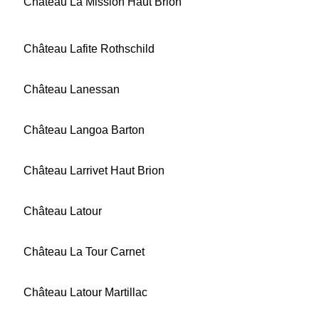
Château La Mission Haut Brion
Château Lafite Rothschild
Château Lanessan
Château Langoa Barton
Château Larrivet Haut Brion
Château Latour
Château La Tour Carnet
Château Latour Martillac