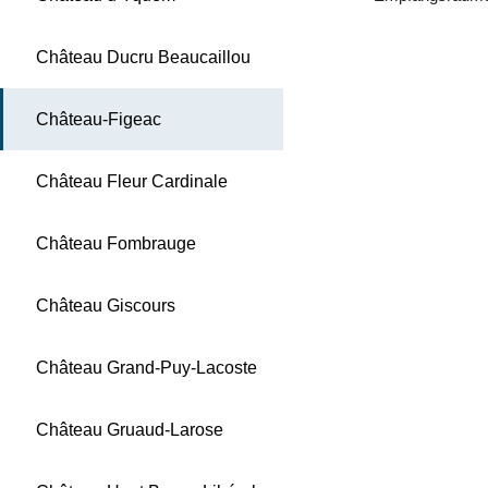
Château Ducru Beaucaillou
Château-Figeac
Château Fleur Cardinale
Château Fombrauge
Château Giscours
Château Grand-Puy-Lacoste
Château Gruaud-Larose