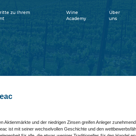
ritte zu Ihrem
Wine
Über
nt
Academy
uns
geac
len Aktienmärkte und der niedrigen Zinsen greifen Anleger zunehmend
eac ist mit seiner wechselvollen Geschichte und den wettbewerbsfä
elegenheit für alle, die etwas weniger Traditionelles für den Handel 