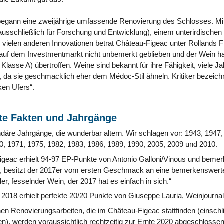
 begann eine zweijährige umfassende Renovierung des Schlosses. Mit
ausschließlich für Forschung und Entwicklung), einem unterirdischen
 vielen anderen Innovationen betrat Château-Figeac unter Rollands 
auf dem Investmentmarkt nicht unbemerkt geblieben und der Wein h
Klasse A) übertroffen. Weine sind bekannt für ihre Fähigkeit, viele Ja
, da sie geschmacklich eher dem Médoc-Stil ähneln. Kritiker bezeich
ken Ufers“.
e Fakten und Jahrgänge
ndäre Jahrgänge, die wunderbar altern. Wir schlagen vor: 1943, 1947,
0, 1971, 1975, 1982, 1983, 1986, 1989, 1990, 2005, 2009 und 2010.
geac erhielt 94-97 EP-Punkte von Antonio Galloni/Vinous und bemer
as, besitzt der 2017er vom ersten Geschmack an eine bemerkenswer
er, fesselnder Wein, der 2017 hat es einfach in sich.“
2018 erhielt perfekte 20/20 Punkte von Giuseppe Lauria, Weinjourna
en Renovierungsarbeiten, die im Château-Figeac stattfinden (einschli
, werden voraussichtlich rechtzeitig zur Ernte 2020 abgeschlossen