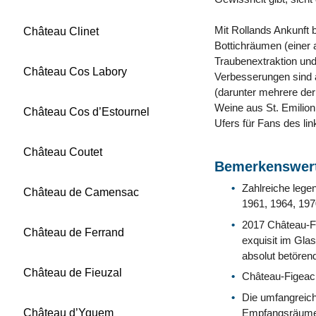
Mit Rollands Ankunft
Château Clinet
Bottichräumen (einer 
Traubenextraktion und
Château Cos Labory
Verbesserungen sind 
(darunter mehrere der 
Weine aus St. Emilion
Château Cos d’Estournel
Ufers für Fans des lin
Château Coutet
Bemerkenswert
Zahlreiche lege
Château de Camensac
1961, 1964, 197
2017 Château-Fi
Château de Ferrand
exquisit im Gl
absolut betörend
Château de Fieuzal
Château-Figeac 
Die umfangreich
Empfangsräumen)
Château d’Yquem