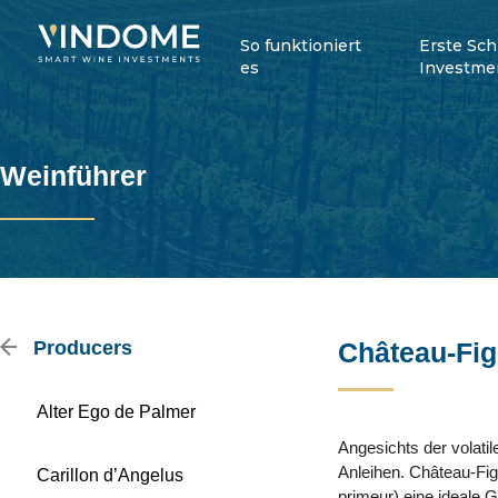
So funktioniert
Erste Sch
es
Investme
Weinführer
Producers
Château-Fi
Alter Ego de Palmer
Angesichts der volati
Anleihen. Château-Fig
Carillon d’Angelus
primeur) eine ideale G