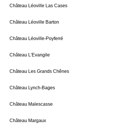
Château Léoville Las Cases
Château Léoville Barton
Château Léoville-Poyferré
Château L'Evangile
Château Les Grands Chênes
Château Lynch-Bages
Château Malescasse
Château Margaux