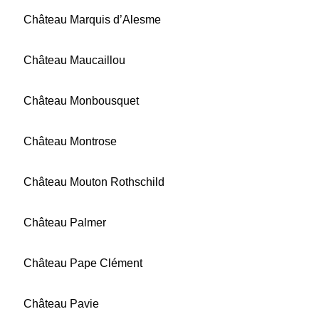
Château Marquis d’Alesme
Château Maucaillou
Château Monbousquet
Château Montrose
Château Mouton Rothschild
Château Palmer
Château Pape Clément
Château Pavie