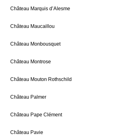
Château Marquis d’Alesme
Château Maucaillou
Château Monbousquet
Château Montrose
Château Mouton Rothschild
Château Palmer
Château Pape Clément
Château Pavie