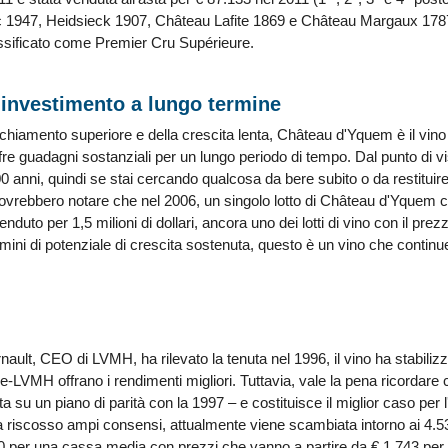
1947, Heidsieck 1907, Château Lafite 1869 e Château Margaux 1787).
ssificato come Premier Cru Supérieure.
 investimento a lungo termine
hiamento superiore e della crescita lenta, Château d'Yquem è il vino 
fre guadagni sostanziali per un lungo periodo di tempo. Dal punto di vi
0 anni, quindi se stai cercando qualcosa da bere subito o da restituire
o dovrebbero notare che nel 2006, un singolo lotto di Château d'Yquem c
nduto per 1,5 milioni di dollari, ancora uno dei lotti di vino con il pre
mini di potenziale di crescita sostenuta, questo è un vino che continu
ult, CEO di LVMH, ha rilevato la tenuta nel 1996, il vino ha stabilizz
re-LVMH offrano i rendimenti migliori. Tuttavia, vale la pena ricordare
ta su un piano di parità con la 1997 – e costituisce il miglior caso per
a riscosso ampi consensi, attualmente viene scambiata intorno ai 4.5
20 per una cassa media con prezzi che vanno a partire da € 1.743 per 