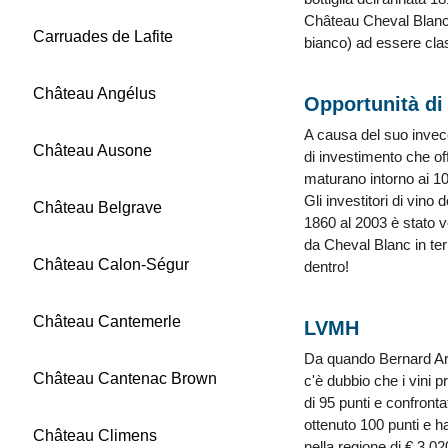
Château Cheval Blanc 
Carruades de Lafite
bianco) ad essere cla
Château Angélus
Opportunità di
A causa del suo invecc
Château Ausone
di investimento che of
maturano intorno ai 10
Gli investitori di vin
Château Belgrave
1860 al 2003 è stato ve
da Cheval Blanc in ter
Château Calon-Ségur
dentro!
Château Cantemerle
LVMH
Da quando Bernard Arna
Château Cantenac Brown
c'è dubbio che i vini p
di 95 punti e confronta
ottenuto 100 punti e h
Château Climens
nella regione di € 3.0