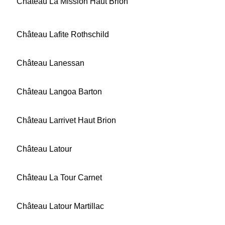
Château La Mission Haut Brion
Château Lafite Rothschild
Château Lanessan
Château Langoa Barton
Château Larrivet Haut Brion
Château Latour
Château La Tour Carnet
Château Latour Martillac