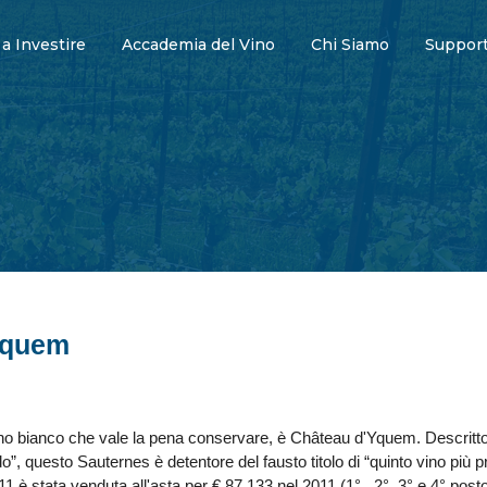
 a Investire
Accademia del Vino
Chi Siamo
Support
Yquem
ino bianco che vale la pena conservare, è Château d'Yquem. Descritto
”, questo Sauternes è detentore del fausto titolo di “quinto vino più
811 è stata venduta all'asta per € 87.133 nel 2011 (1° , 2°, 3° e 4° pos