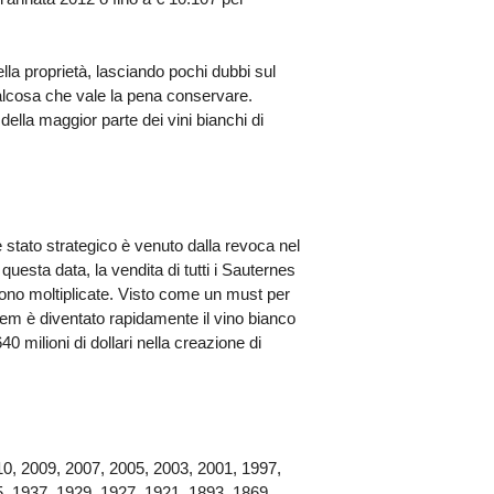
lla proprietà, lasciando pochi dubbi sul
alcosa che vale la pena conservare.
la maggior parte dei vini bianchi di
 stato strategico è venuto dalla revoca nel
uesta data, la vendita di tutti i Sauternes
 sono moltiplicate. Visto come un must per
quem è diventato rapidamente il vino bianco
40 milioni di dollari nella creazione di
10, 2009, 2007, 2005, 2003, 2001, 1997,
5, 1937, 1929, 1927, 1921, 1893, 1869,