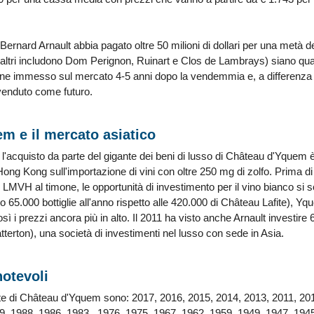
ernard Arnault abbia pagato oltre 50 milioni di dollari per una metà de
 (altri includono Dom Perignon, Ruinart e Clos de Lambrays) siano qu
e immesso sul mercato 4-5 anni dopo la vendemmia e, a differenza del
venduto come futuro.
m e il mercato asiatico
 l'acquisto da parte del gigante dei beni di lusso di Château d'Yquem è
ong Kong sull'importazione di vini con oltre 250 mg di zolfo. Prima di q
n LMVH al timone, le opportunità di investimento per il vino bianco si
o 65.000 bottiglie all'anno rispetto alle 420.000 di Château Lafite), Y
sì i prezzi ancora più in alto. Il 2011 ha visto anche Arnault investire 6
tterton), una società di investimenti nel lusso con sede in Asia.
notevoli
ate di Château d'Yquem sono: 2017, 2016, 2015, 2014, 2013, 2011, 20
9, 1988, 1986, 1983 , 1976, 1975, 1967, 1962, 1959, 1949, 1947, 194