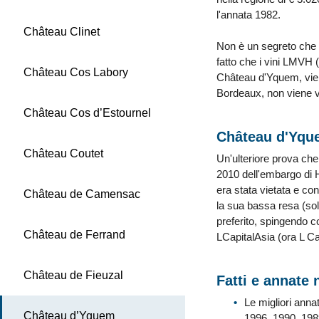
l'annata 1982.
Château Clinet
Non è un segreto che B
fatto che i vini LMVH
Château Cos Labory
Château d'Yquem, vien
Bordeaux, non viene 
Château Cos d’Estournel
Château d'Yque
Château Coutet
Un'ulteriore prova che
2010 dell'embargo di H
era stata vietata e co
Château de Camensac
la sua bassa resa (sol
preferito, spingendo co
Château de Ferrand
LCapitalAsia (ora L Ca
Château de Fieuzal
Fatti e annate 
Le migliori ann
Château d’Yquem
1996, 1990, 198