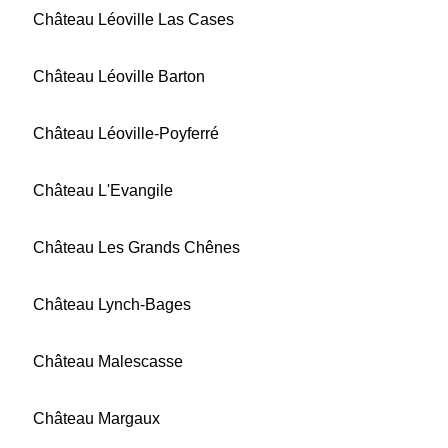
Château Léoville Las Cases
Château Léoville Barton
Château Léoville-Poyferré
Château L'Evangile
Château Les Grands Chênes
Château Lynch-Bages
Château Malescasse
Château Margaux