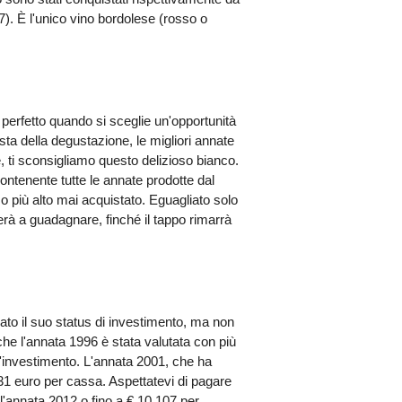
 È l'unico vino bordolese (rosso o
perfetto quando si sceglie un'opportunità
sta della degustazione, le migliori annate
, ti sconsigliamo questo delizioso bianco.
ontenente tutte le annate prodotte dal
zzo più alto mai acquistato. Eguagliato solo
erà a guadagnare, finché il tappo rimarrà
ato il suo status di investimento, ma non
 che l'annata 1996 è stata valutata con più
 l'investimento. L'annata 2001, che ha
31 euro per cassa. Aspettatevi di pagare
l'annata 2012 o fino a € 10.107 per