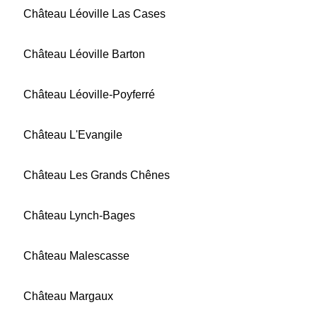
Château Léoville Las Cases
Château Léoville Barton
Château Léoville-Poyferré
Château L'Evangile
Château Les Grands Chênes
Château Lynch-Bages
Château Malescasse
Château Margaux