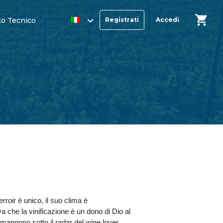
o Tecnico
Registrati
Accedi
roir è unico, il suo clima è
va che la vinificazione è un dono di Dio al
imangono sotto il radar del wine lover.