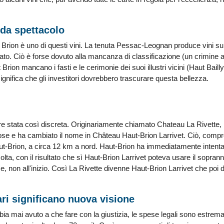
da spettacolo
 Brion è uno di questi vini. La tenuta Pessac-Leognan produce vini su
to. Ciò è forse dovuto alla mancanza di classificazione (un crimine ag
Brion mancano i fasti e le cerimonie dei suoi illustri vicini (Haut Baill
significa che gli investitori dovrebbero trascurare questa bellezza.
 stata così discreta. Originariamente chiamato Chateau La Rivette, il
cose e ha cambiato il nome in Château Haut-Brion Larrivet. Ciò, comp
aut-Brion, a circa 12 km a nord. Haut-Brion ha immediatamente intent
olta, con il risultato che sì Haut-Brion Larrivet poteva usare il sopr
me, non all'inizio. Così La Rivette divenne Haut-Brion Larrivet che po
ari significano nuova visione
a mai avuto a che fare con la giustizia, le spese legali sono estrem