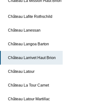
Château La Mission Haut Brion
Château Lafite Rothschild
Château Lanessan
Château Langoa Barton
Château Larrivet Haut Brion
Château Latour
Château La Tour Carnet
Château Latour Martillac