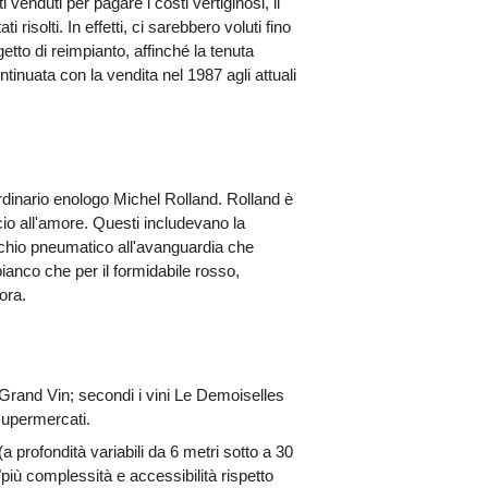
venduti per pagare i costi vertiginosi, il
 risolti. In effetti, ci sarebbero voluti fino
tto di reimpianto, affinché la tenuta
tinuata con la vendita nel 1987 agli attuali
rdinario enologo Michel Rolland. Rolland è
io all'amore. Questi includevano la
orchio pneumatico all'avanguardia che
 bianco che per il formidabile rosso,
ora.
il Grand Vin; secondi i vini Le Demoiselles
supermercati.
 profondità variabili da 6 metri sotto a 30
più complessità e accessibilità rispetto