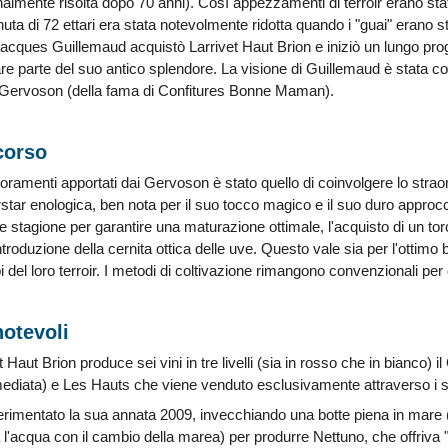
almente risolta dopo 70 anni). Così appezzamenti di terroir erano stati 
uta di 72 ettari era stata notevolmente ridotta quando i "guai" erano stati
Jacques Guillemaud acquistò Larrivet Haut Brion e iniziò un lungo proge
re parte del suo antico splendore. La visione di Guillemaud è stata con
lia Gervoson (della fama di Confitures Bonne Maman).
corso
oramenti apportati dai Gervoson è stato quello di coinvolgere lo strao
ar enologica, ben nota per il suo tocco magico e il suo duro approcc
e stagione per garantire una maturazione ottimale, l'acquisto di un t
'introduzione della cernita ottica delle uve. Questo vale sia per l'ottimo
 del loro terroir. I metodi di coltivazione rimangono convenzionali per 
notevoli
Haut Brion produce sei vini in tre livelli (sia in rosso che in bianco) 
mediata) e Les Hauts che viene venduto esclusivamente attraverso i 
perimentato la sua annata 2009, invecchiando una botte piena in mare (a
 l'acqua con il cambio della marea) per produrre Nettuno, che offriva "