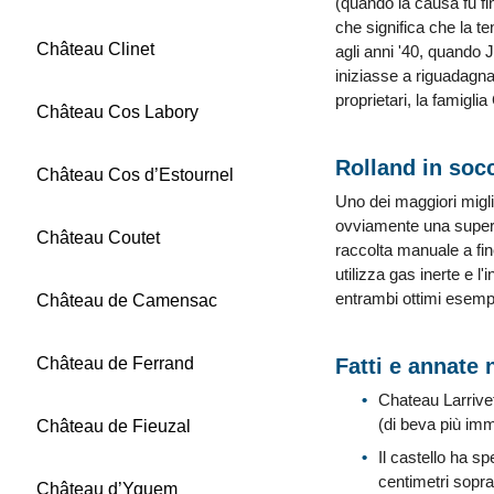
(quando la causa fu fin
che significa che la ten
Château Clinet
agli anni '40, quando 
iniziasse a riguadagna
proprietari, la famig
Château Cos Labory
Rolland in soc
Château Cos d’Estournel
Uno dei maggiori migli
ovviamente una superst
Château Coutet
raccolta manuale a fin
utilizza gas inerte e l
entrambi ottimi esempi
Château de Camensac
Château de Ferrand
Fatti e annate 
Chateau Larrivet 
(di beva più im
Château de Fieuzal
Il castello ha s
centimetri sopra
Château d’Yquem