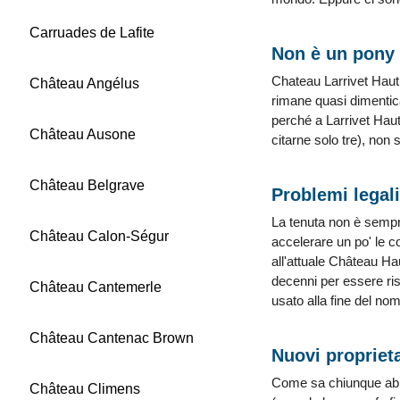
Carruades de Lafite
Non è un pony 
Chateau Larrivet Haut
Château Angélus
rimane quasi dimentica
perché a Larrivet Haut 
Château Ausone
citarne solo tre), non 
Château Belgrave
Problemi legali
La tenuta non è sempre
Château Calon-Ségur
accelerare un po' le 
all'attuale Château H
decenni per essere ris
Château Cantemerle
usato alla fine del no
Château Cantenac Brown
Nuovi propriet
Come sa chiunque abbi
Château Climens