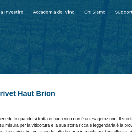
 a Investire
Accademia del Vino
Chi Siamo
Support
rivet Haut Brion
nedetto quando si tratta di buon vino non è un'esagerazione. Il suo ter
 misura per la viticoltura e la sua storia ricca e leggendaria è la pro
alcuni vini che, pur avendo tutte le carte in regola per l'eccellenza, r