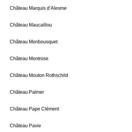
Château Marquis d’Alesme
Château Maucaillou
Château Monbousquet
Château Montrose
Château Mouton Rothschild
Château Palmer
Château Pape Clément
Château Pavie