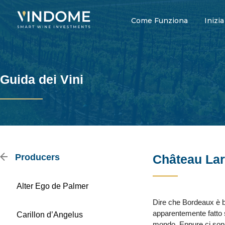
Come Funziona
Inizia
Guida dei Vini
Producers
Château Lar
Alter Ego de Palmer
Dire che Bordeaux è be
apparentemente fatto su
Carillon d’Angelus
mondo. Eppure ci sono 