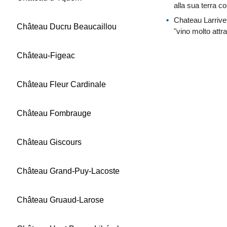
alla sua terra c
Chateau Larrive
Château Ducru Beaucaillou
"vino molto attr
Château-Figeac
Château Fleur Cardinale
Château Fombrauge
Château Giscours
Château Grand-Puy-Lacoste
Château Gruaud-Larose