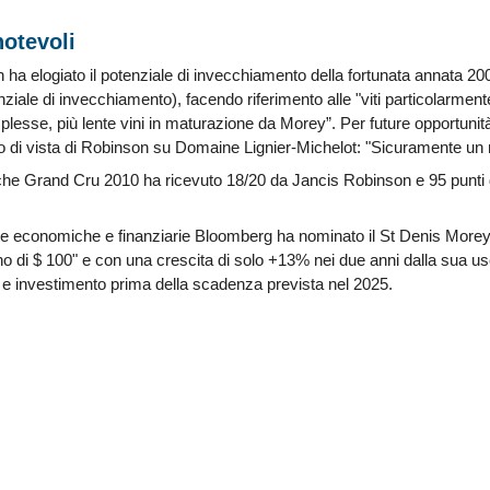
notevoli
ha elogiato il potenziale di invecchiamento della fortunata annata 200
enziale di invecchiamento), facendo riferimento alle "viti particolarme
lesse, più lente vini in maturazione da Morey”. Per future opportunit
to di vista di Robinson su Domaine Lignier-Michelot: "Sicuramente un
oche Grand Cru 2010 ha ricevuto 18/20 da Jancis Robinson e 95 punti 
zie economiche e finanziarie Bloomberg ha nominato il St Denis Morey 
di $ 100" e con una crescita di solo +13% nei due anni dalla sua usc
e investimento prima della scadenza prevista nel 2025.