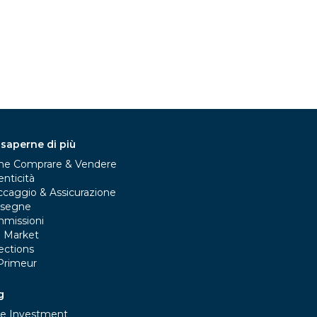
 saperne di più
e Comprare & Vendere
nticità
ccaggio & Assicurazione
segne
missioni
e Market
ections
Primeur
g
e Investment