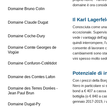
domaine è ora consider
Domaine Bruno Colin
Il Karl Lagerfe
Domaine Claude Dugat
Conosciuta come una de
eccezionale. Supervisi
Domaine Coche-Dury
vede i vantaggi dell'ag
quindi interrompere, l'
Domaine Comte Georges de
consente di lavorare co
Vogüe
cambiamenti sono stati
vini spesso molto sed
Domaine Confuron-Cotétidot
Potenziale di i
Domaine des Comtes Lafon
Con i prezzi della Borg
Nero in particolare si
Domaine des Terres Dorées -
bond a € 407 a cassa a
Jean Paul Brun
bottiglia (o € 840 a ca
gennaio 2017-2019, i va
Domaine Dugat-Py