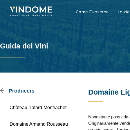
Come Funziona
Inizia
Guida dei Vini
Producers
Domaine Lig
Château Batard-Montrachet
Nonostante possieda alc
Originariamente vende
Domaine Armand Rousseau
proprio nome - l'arriv