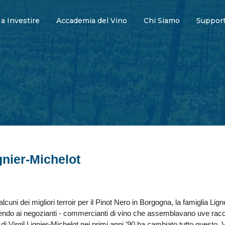
 a Investire
Accademia del Vino
Chi Siamo
Support
nier-Michelot
uni dei migliori terroir per il Pinot Nero in Borgogna, la famiglia Lign
ndo ai negozianti - commercianti di vino che assemblavano uve racco
o di Virgil Lignier-Michelot nei primi anni '90 ha cambiato tutto questo