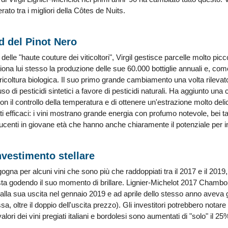
ato tra i migliori della Côtes de Nuits.
ld del Pinot Nero
lle "haute couture dei viticoltori", Virgil gestisce parcelle molto pic
ona lui stesso la produzione delle sue 60.000 bottiglie annuali e, come
ricoltura biologica. Il suo primo grande cambiamento una volta rilevato 
uso di pesticidi sintetici a favore di pesticidi naturali. Ha aggiunto una
n il controllo della temperatura e di ottenere un'estrazione molto delicata
 efficaci: i vini mostrano grande energia con profumo notevole, bei tan
ucenti in giovane età che hanno anche chiaramente il potenziale per 
nvestimento stellare
ogna per alcuni vini che sono più che raddoppiati tra il 2017 e il 2019, 
 sta godendo il suo momento di brillare. Lignier-Michelot 2017 Chambo
lla sua uscita nel gennaio 2019 e ad aprile dello stesso anno aveva g
ssa, oltre il doppio dell'uscita prezzo). Gli investitori potrebbero nota
lori dei vini pregiati italiani e bordolesi sono aumentati di "solo" il 25