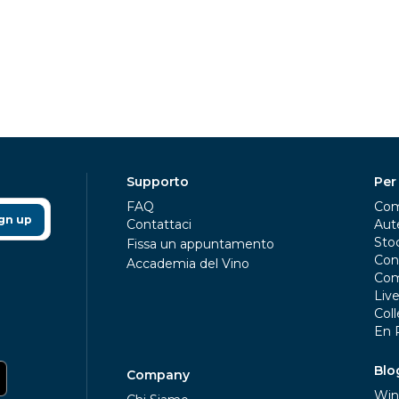
Supporto
Per
FAQ
Com
gn up
Contattaci
Aute
Sto
Fissa un appuntamento
Con
Accademia del Vino
Com
Liv
Coll
En 
Blo
Company
Win