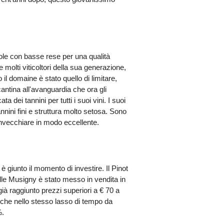
cole con basse rese per una qualità
 molti viticoltori della sua generazione,
il domaine è stato quello di limitare,
 cantina all'avanguardia che ora gli
 dei tannini per tutti i suoi vini. I suoi
nini fini e struttura molto setosa. Sono
invecchiare in modo eccellente.
è giunto il momento di investire. Il Pinot
lle Musigny è stato messo in vendita in
ià raggiunto prezzi superiori a € 70 a
re che nello stesso lasso di tempo da
%.