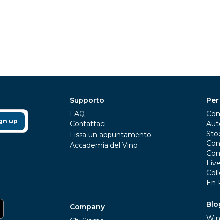
Supporto
Per
FAQ
Com
gn up
Contattaci
Aute
Sto
Fissa un appuntamento
Con
Accademia del Vino
Com
Liv
Coll
En 
Blo
Company
Win