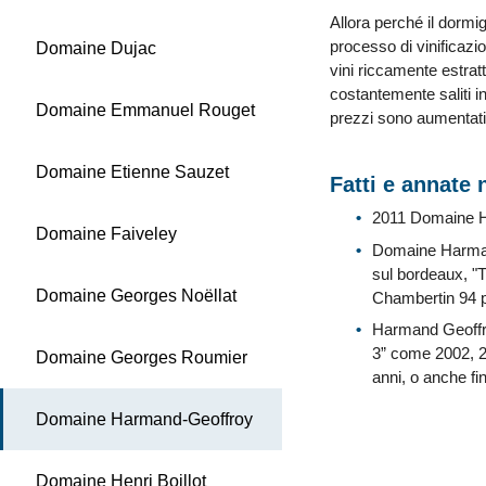
Allora perché il dormi
processo di vinificazio
Domaine Dujac
vini riccamente estratt
costantemente saliti in
Domaine Emmanuel Rouget
prezzi sono aumentati 
Domaine Etienne Sauzet
Fatti e annate 
2011 Domaine H
Domaine Faiveley
Domaine Harmand-
sul bordeaux, 
Domaine Georges Noëllat
Chambertin 94 pu
Harmand Geoffro
3” come 2002, 20
Domaine Georges Roumier
anni, o anche fi
Domaine Harmand-Geoffroy
Domaine Henri Boillot