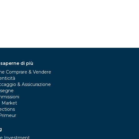
 saperne di più
e Comprare & Vendere
nticità
ccaggio & Assicurazione
segne
missioni
e Market
ections
Primeur
g
e Investment