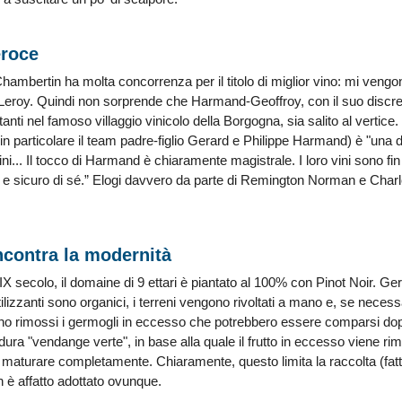
eroce
y-Chambertin ha molta concorrenza per il titolo di miglior vino: mi 
roy. Quindi non sorprende che Harmand-Geoffroy, con il suo discreto
tanti nel famoso villaggio vinicolo della Borgogna, sia salito al vertice
 particolare il team padre-figlio Gerard e Philippe Harmand) è "una d
i... Il tocco di Harmand è chiaramente magistrale. I loro vini sono fi
 e sicuro di sé.” Elogi davvero da parte di Remington Norman e Charl
ncontra la modernità
IX secolo, il domaine di 9 ettari è piantato al 100% con Pinot Noir. Gera
fertilizzanti sono organici, i terreni vengono rivoltati a mano e, se nec
o rimossi i germogli in eccesso che potrebbero essere comparsi dop
dura "vendange verte", in base alla quale il frutto in eccesso viene rim
 maturare completamente. Chiaramente, questo limita la raccolta (fatt
 è affatto adottato ovunque.