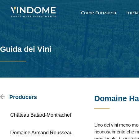
Come Funziona
Inizia
Guida dei Vini
Producers
Domaine Ha
Château Batard-Montrachet
Uno dei vini meno med
riconoscimento che me
Domaine Armand Rousseau
eroe locale, ha iniziat