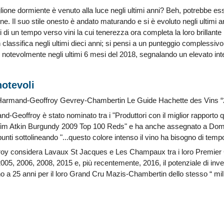
glione dormiente è venuto alla luce negli ultimi anni? Beh, potrebbe es
ne. Il suo stile onesto è andato maturando e si è evoluto negli ultimi 
i di un tempo verso vini la cui tenerezza ora completa la loro brillante p
 classifica negli ultimi dieci anni; si pensi a un punteggio complessivo
notevolmente negli ultimi 6 mesi del 2018, segnalando un elevato inte
notevoli
armand-Geoffroy Gevrey-Chambertin Le Guide Hachette des Vins “2
Geoffroy è stato nominato tra i "Produttori con il miglior rapporto q
"Tim Atkin Burgundy 2009 Top 100 Reds" e ha anche assegnato a Do
nti sottolineando "...questo colore intenso il vino ha bisogno di tempo 
y considera Lavaux St Jacques e Les Champaux tra i loro Premier Cru
05, 2006, 2008, 2015 e, più recentemente, 2016, il potenziale di inve
no a 25 anni per il loro Grand Cru Mazis-Chambertin dello stesso “ mi