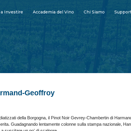
 a Investire
Accademia del Vino
Chi Siamo
Support
rmand-Geoffroy
iatizzati della Borgogna, il Pinot Noir Gevrey-Chambertin di Harmand
rita. Guadagnando lentamente colonne sulla stampa nazionale, Harma
o a suscitare un po' di scalpore.