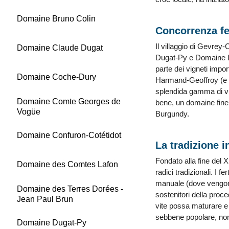
Domaine Bruno Colin
Concorrenza f
Il villaggio di Gevre
Domaine Claude Dugat
Dugat-Py e Domaine Le
parte dei vigneti impor
Domaine Coche-Dury
Harmand-Geoffroy (e in
splendida gamma di vin
Domaine Comte Georges de
bene, un domaine fine
Vogüe
Burgundy.
Domaine Confuron-Cotétidot
La tradizione i
Fondato alla fine del X
Domaine des Comtes Lafon
radici tradizionali. I 
manuale (dove vengon
Domaine des Terres Dorées -
sostenitori della proce
Jean Paul Brun
vite possa maturare e
sebbene popolare, non
Domaine Dugat-Py