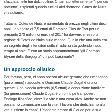
sfacciata nelle tue dolci colline. Chiamato letteralmente “il pendio
notturno”, risplendi quando tutti gli altri dormono. Cotes de Nuits,
vi salutiamo.
Tuttavia, Cotes de Nuits è aumentato di prezzo negli ultimi dieci
anni. La vendita di 7,5 ettari di Domaine Clos de Tart per un
presunto 279 milioni di euro nel 2017 ha davvero messo la
regione di Cotes de Nuits sulla mappa. Quello che una volta era
un segreto degli intenditori sotto il radar si sta godendo il suo
tempo al sole. E con un suolo soprannominato “gli Champs
Elysee della Borgogna” chi può biasimarlo?
Un approccio olistico
Per fortuna, però, ci sono ancora alcune gemme che rimangono
(più o meno) nascoste, e Domaine Claude Dugat è una di
queste. Una piccola azienda (6,5 ettari) a conduzione familiare
(5a generazione) Claude Dugat è un principe tra i poveri.
Enologo filosofico, dice: “La vite è una cosa viva. Anche se non
possiamo comunicare con la vite, il lavoro che dedichiamo alla
vite si riflette in essa”. L'evidente amore di Claude per la sua