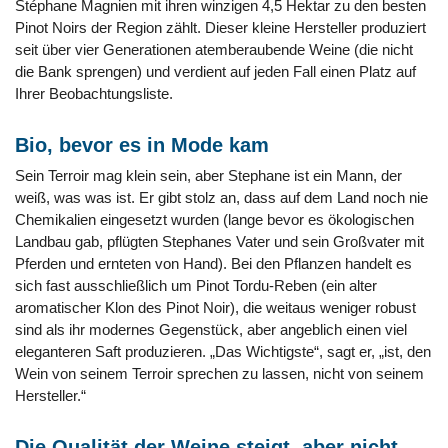
Stéphane Magnien mit ihren winzigen 4,5 Hektar zu den besten
Pinot Noirs der Region zählt. Dieser kleine Hersteller produziert
seit über vier Generationen atemberaubende Weine (die nicht
die Bank sprengen) und verdient auf jeden Fall einen Platz auf
Ihrer Beobachtungsliste.
Bio, bevor es in Mode kam
Sein Terroir mag klein sein, aber Stephane ist ein Mann, der
weiß, was was ist. Er gibt stolz an, dass auf dem Land noch nie
Chemikalien eingesetzt wurden (lange bevor es ökologischen
Landbau gab, pflügten Stephanes Vater und sein Großvater mit
Pferden und ernteten von Hand). Bei den Pflanzen handelt es
sich fast ausschließlich um Pinot Tordu-Reben (ein alter
aromatischer Klon des Pinot Noir), die weitaus weniger robust
sind als ihr modernes Gegenstück, aber angeblich einen viel
eleganteren Saft produzieren. „Das Wichtigste“, sagt er, „ist, den
Wein von seinem Terroir sprechen zu lassen, nicht von seinem
Hersteller.“
Die Qualität der Weine steigt, aber nicht