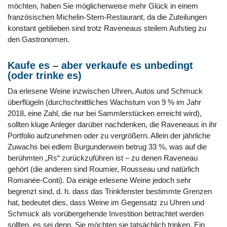
möchten, haben Sie möglicherweise mehr Glück in einem
französischen Michelin-Stern-Restaurant, da die Zuteilungen
konstant geblieben sind trotz Raveneaus steilem Aufstieg zu
den Gastronomen.
Kaufe es – aber verkaufe es unbedingt
(oder trinke es)
Da erlesene Weine inzwischen Uhren, Autos und Schmuck
überflügeln (durchschnittliches Wachstum von 9 % im Jahr
2018, eine Zahl, die nur bei Sammlerstücken erreicht wird),
sollten kluge Anleger darüber nachdenken, die Raveneaus in ihr
Portfolio aufzunehmen oder zu vergrößern. Allein der jährliche
Zuwachs bei edlem Burgunderwein betrug 33 %, was auf die
berühmten „Rs“ zurückzuführen ist – zu denen Raveneau
gehört (die anderen sind Roumier, Rousseau und natürlich
Romanée-Conti). Da einige erlesene Weine jedoch sehr
begrenzt sind, d. h. dass das Trinkfenster bestimmte Grenzen
hat, bedeutet dies, dass Weine im Gegensatz zu Uhren und
Schmuck als vorübergehende Investition betrachtet werden
sollten, es sei denn, Sie möchten sie tatsächlich trinken. Ein