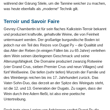
während der Gärung Stiele, um die Tannine weicher zu machen,
was heute ebenfalls als „moderne“ Technik gilt.
Terroir und Savoir Faire
Gevrey-Chambertin ist für sein flaches Kalkstein-Terroir bekannt
und produziert kraftvolle, gehaltvolle Weine, die von Feinheit
untermauert werden. Der großartige burgundische Boden ist
jedoch nur ein Teil des Reizes von Dugat Py – die Qualität und
das Alter der Reben (in einigen Fällen bis zu 65 Jahre) verleihen
dem Wein seinen überlegenen Geschmack und seine
Alterungsfähigkeit. Die Domaine produziert zwanzig Rotweine
(vier Grand Crus, sieben Premier Crus und neun Villages) und
fünf Weißweine. Die tiefen (sehr tiefen) Wurzeln der Familie und
des Weinbergs reichen bis ins 17. Jahrhundert zurück. Das
Vater-Sohn-Duo, das derzeit an der Spitze des Weinguts steht,
ist die 12. und 13. Generation der Dugats. Zu sagen, dass der
Wein durch ihre Adern fließt, ist also eine poetische
Untertreibung.
Doch trotz einer Legion von Anhängern spaltet Dugat Py die