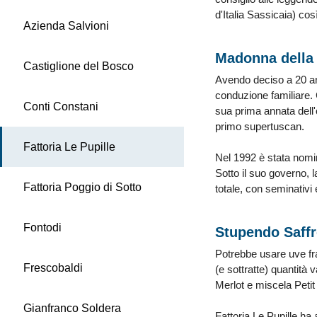
d'Italia Sassicaia) c
Azienda Salvioni
Madonna dell
Castiglione del Bosco
Avendo deciso a 20 anni
conduzione familiare. 
Conti Constani
sua prima annata dell'
primo supertuscan.
Fattoria Le Pupille
Nel 1992 è stata nomin
Sotto il suo governo, l
Fattoria Poggio di Sotto
totale, con seminativi e
Fontodi
Stupendo Saffr
Potrebbe usare uve fra
Frescobaldi
(e sottratte) quantità 
Merlot e miscela Petit
Gianfranco Soldera
Fattoria Le Pupille ha 