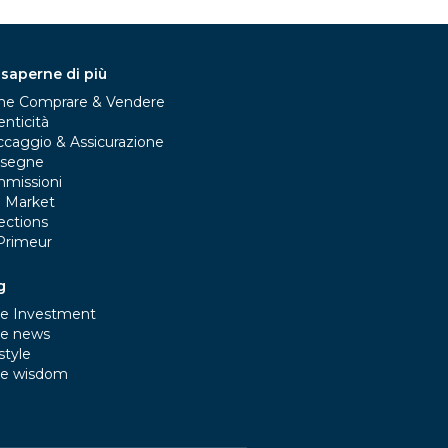
 saperne di più
e Comprare & Vendere
nticità
ccaggio & Assicurazione
segne
missioni
e Market
ections
Primeur
g
e Investment
e news
style
e wisdom