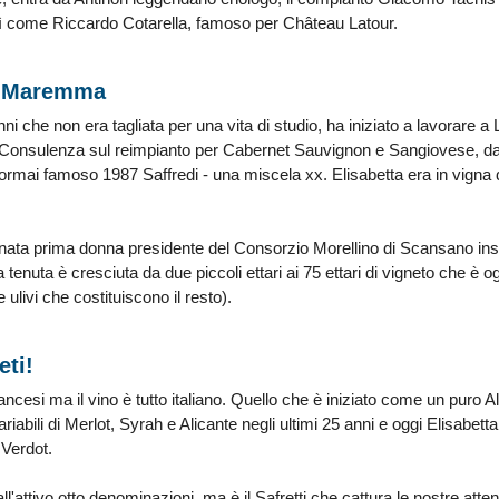
osì come Riccardo Cotarella, famoso per Château Latour.
a Maremma
 che non era tagliata per una vita di studio, ha iniziato a lavorare a 
Consulenza sul reimpianto per Cabernet Sauvignon e Sangiovese, dal 1
ormai famoso 1987 Saffredi - una miscela xx. Elisabetta era in vigna d
ata prima donna presidente del Consorzio Morellino di Scansano insie
a tenuta è cresciuta da due piccoli ettari ai 75 ettari di vigneto che è o
 ulivi che costituiscono il resto).
eti!
ncesi ma il vino è tutto italiano. Quello che è iniziato come un puro
variabili di Merlot, Syrah e Alicante negli ultimi 25 anni e oggi Elisab
 Verdot.
all'attivo otto denominazioni, ma è il Safretti che cattura le nostre atte