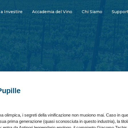
 a Investire
Accademia del Vino
Chi Siamo
Support
Pupille
 olimpica, i segreti della vinificazione non muoiono mai. Caso in que
 sua prima generazione (quasi sconosciuta in questo industria), la tito
e; entra da Antinori leggendario enologo, il compianto Giacomo Tachis 