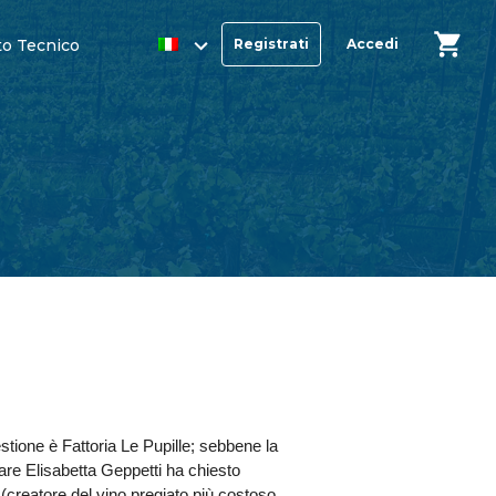
o Tecnico
Registrati
Accedi
stione è Fattoria Le Pupille; sebbene la
lare Elisabetta Geppetti ha chiesto
(creatore del vino pregiato più costoso