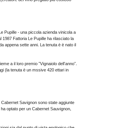
Le Pupille - una piccola azienda vinicola a
987 Fattoria Le Pupille ha rilasciato la
a appena sette anni. La tenuta è è nato il
me a il loro premio "Vignaiolo dell'anno".
ggi (la tenuta è un mssive 420 ettari in
 Al Cabernet Savignon sono state aggiunte
etta ha optato per un Cabernet Sauvignon,
nzioni sia dal punto di vista enologico che