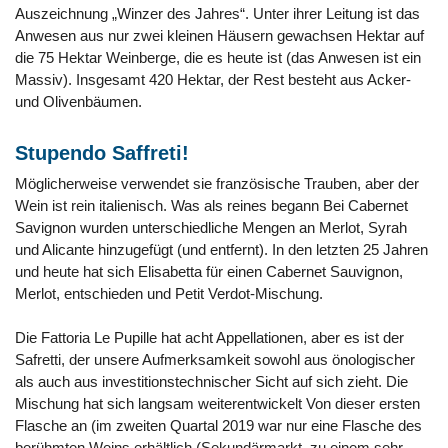
Auszeichnung „Winzer des Jahres“. Unter ihrer Leitung ist das
Anwesen aus nur zwei kleinen Häusern gewachsen Hektar auf
die 75 Hektar Weinberge, die es heute ist (das Anwesen ist ein
Massiv). Insgesamt 420 Hektar, der Rest besteht aus Acker-
und Olivenbäumen.
Stupendo Saffreti!
Möglicherweise verwendet sie französische Trauben, aber der
Wein ist rein italienisch. Was als reines begann Bei Cabernet
Savignon wurden unterschiedliche Mengen an Merlot, Syrah
und Alicante hinzugefügt (und entfernt). In den letzten 25 Jahren
und heute hat sich Elisabetta für einen Cabernet Sauvignon,
Merlot, entschieden und Petit Verdot-Mischung.
Die Fattoria Le Pupille hat acht Appellationen, aber es ist der
Safretti, der unsere Aufmerksamkeit sowohl aus önologischer
als auch aus investitionstechnischer Sicht auf sich zieht. Die
Mischung hat sich langsam weiterentwickelt Von dieser ersten
Flasche an (im zweiten Quartal 2019 war nur eine Flasche des
berühmten Weins erhältlich (Sekundärmarkt, zu einem sehr