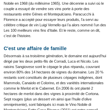
Nobile en 1968 (du millésime 1965). Une décennie a suivi où le
couple a essayé de vendre ses vins porte à porte des
restaurants entre Gênes et Montepulciano. Paracucchi à
Florence a accepté pour essayer leurs produits, l'a servi au
célèbre critique de vin Luigi Vernello qui l'a alors nommé l'un des
Les 100 meilleurs vins fins d'Italie. Et le reste, comme on dit,
c'est de l'histoire.
C'est une affaire de famille
Désormais à sa troisième génération, le domaine est aujourd'hui
dirigé par les deux petits-fils de Corradi, Luca et Nicolo. Les
raisins Sangiovese sont le cépage le plus répandu, couvrant
environ 80% des 14 hectares de vignes du domaine. Les 20 %
restants sont constitués de plusieurs cépages indigènes, dont
Mammolo, Canaiolo et Colorino, et des variétés internationales
comme le Merlot et le Cabernet. En 2006 ils ont planté 2
hectares de merlot dans des vignes à proximité de Cortona.
Sept rouges (plus un dessert vin ainsi que l'huile d'olive
omniprésente), sont fabriqués ici mais le Vino Nobile di
Montepulciano Sotto Casa Riserva (2011) est notre conseil.