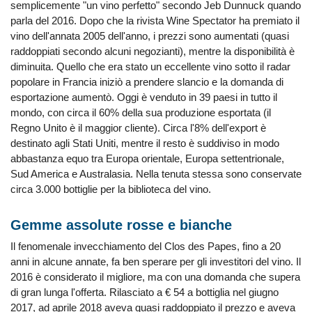
semplicemente "un vino perfetto" secondo Jeb Dunnuck quando
parla del 2016. Dopo che la rivista Wine Spectator ha premiato il
vino dell'annata 2005 dell'anno, i prezzi sono aumentati (quasi
raddoppiati secondo alcuni negozianti), mentre la disponibilità è
diminuita. Quello che era stato un eccellente vino sotto il radar
popolare in Francia iniziò a prendere slancio e la domanda di
esportazione aumentò. Oggi è venduto in 39 paesi in tutto il
mondo, con circa il 60% della sua produzione esportata (il
Regno Unito è il maggior cliente). Circa l'8% dell'export è
destinato agli Stati Uniti, mentre il resto è suddiviso in modo
abbastanza equo tra Europa orientale, Europa settentrionale,
Sud America e Australasia. Nella tenuta stessa sono conservate
circa 3.000 bottiglie per la biblioteca del vino.
Gemme assolute rosse e bianche
Il fenomenale invecchiamento del Clos des Papes, fino a 20
anni in alcune annate, fa ben sperare per gli investitori del vino. Il
2016 è considerato il migliore, ma con una domanda che supera
di gran lunga l'offerta. Rilasciato a € 54 a bottiglia nel giugno
2017, ad aprile 2018 aveva quasi raddoppiato il prezzo e aveva