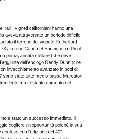
 rari I vigneti californiani hanno una
glia aveva attraversato un periodo difficile
udiato il terreno del vigneto Rutherford
 i 73 acri con Cabernet Sauvignon e Pinot
 suo prima, annata stellare (che deve
o l'aggiunta dell'enologo Randy Dunn (che
con invecchiamento avanzato in botti di
007 sono state tutte medio-basse Marcatori
 ritmo lento ma costante aumento nel
vino è stato un successo immediato. Il
aggio cogliere un'opportunità poiché la sua
 confuso con l'edizione del 40°
 Ancora una volta, le edizioni erano