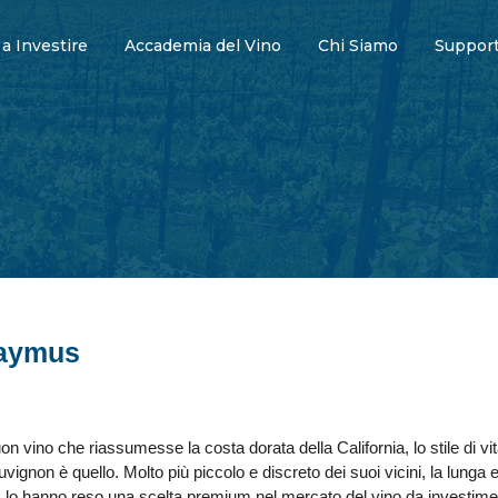
 a Investire
Accademia del Vino
Chi Siamo
Support
Caymus
n vino che riassumesse la costa dorata della California, lo stile di vita
non è quello. Molto più piccolo e discreto dei suoi vicini, la lunga e
lo hanno reso una scelta premium nel mercato del vino da investime