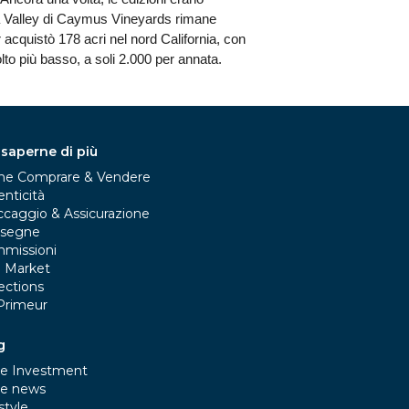
apa Valley di Caymus Vineyards rimane
cquistò 178 acri nel nord California, con
to più basso, a soli 2.000 per annata.
 saperne di più
e Comprare & Vendere
nticità
ccaggio & Assicurazione
segne
missioni
e Market
ections
Primeur
g
e Investment
e news
style