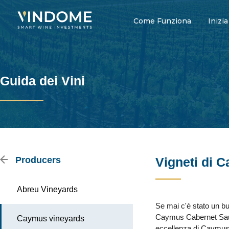
Come Funziona
Inizia
Guida dei Vini
Producers
Vigneti di 
Abreu Vineyards
Se mai c'è stato un buo
Caymus Cabernet Sauvig
Caymus vineyards
eccellenza di Caymus 