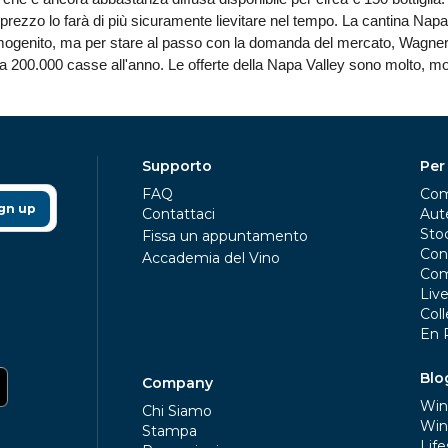
o prezzo lo farà di più sicuramente lievitare nel tempo. La cantina N
mogenito, ma per stare al passo con la domanda del mercato, Wagner a
a 200.000 casse all'anno. Le offerte della Napa Valley sono molto, mol
Supporto
Per
FAQ
Com
gn up
Contattaci
Aute
Sto
Fissa un appuntamento
Con
Accademia del Vino
Com
Liv
Coll
En 
Blo
Company
Win
Chi Siamo
Win
Stampa
Life