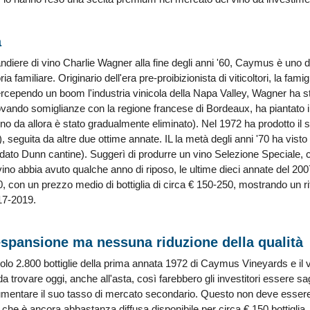
a
diere di vino Charlie Wagner alla fine degli anni '60, Caymus è uno dei
a familiare. Originario dell'era pre-proibizionista di viticoltori, la fami
Percependo un boom l'industria vinicola della Napa Valley, Wagner ha st
rovando somiglianze con la regione francese di Bordeaux, ha piantato
igno da allora è stato gradualmente eliminato). Nel 1972 ha prodotto il
, seguita da altre due ottime annate. IL la metà degli anni '70 ha vist
dato Dunn cantine). Suggerì di produrre un vino Selezione Speciale, 
vino abbia avuto qualche anno di riposo, le ultime dieci annate del 2
90, con un prezzo medio di bottiglia di circa € 150-250, mostrando un
17-2019.
espansione ma nessuna riduzione della qualità
solo 2.800 bottiglie della prima annata 1972 di Caymus Vineyards e il 
a trovare oggi, anche all'asta, così farebbero gli investitori essere s
aumentare il suo tasso di mercato secondario. Questo non deve essere
 che è ancora abbastanza diffusa disponibile per circa € 150 bottiglia.