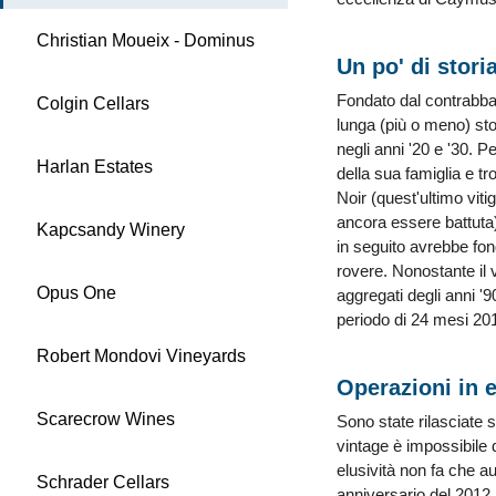
Christian Moueix - Dominus
Un po' di stori
Fondato dal contrabban
Colgin Cellars
lunga (più o meno) stori
negli anni '20 e '30. 
Harlan Estates
della sua famiglia e t
Noir (quest'ultimo vit
ancora essere battuta)
Kapcsandy Winery
in seguito avrebbe fon
rovere. Nonostante il 
Opus One
aggregati degli anni '
periodo di 24 mesi 20
Robert Mondovi Vineyards
Operazioni in 
Scarecrow Wines
Sono state rilasciate 
vintage è impossibile d
elusività non fa che 
Schrader Cellars
anniversario del 2012,