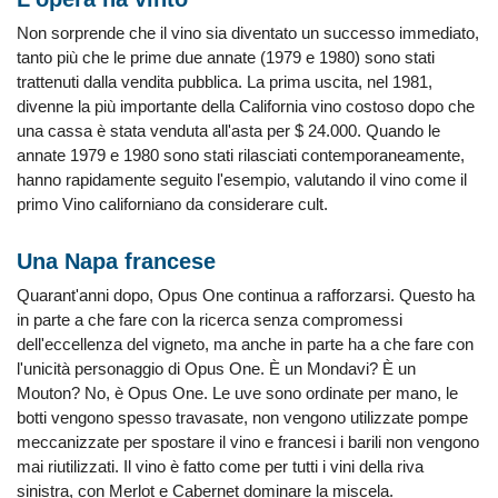
Non sorprende che il vino sia diventato un successo immediato,
tanto più che le prime due annate (1979 e 1980) sono stati
trattenuti dalla vendita pubblica. La prima uscita, nel 1981,
divenne la più importante della California vino costoso dopo che
una cassa è stata venduta all'asta per $ 24.000. Quando le
annate 1979 e 1980 sono stati rilasciati contemporaneamente,
hanno rapidamente seguito l'esempio, valutando il vino come il
primo Vino californiano da considerare cult.
Una Napa francese
Quarant'anni dopo, Opus One continua a rafforzarsi. Questo ha
in parte a che fare con la ricerca senza compromessi
dell'eccellenza del vigneto, ma anche in parte ha a che fare con
l'unicità personaggio di Opus One. È un Mondavi? È un
Mouton? No, è Opus One. Le uve sono ordinate per mano, le
botti vengono spesso travasate, non vengono utilizzate pompe
meccanizzate per spostare il vino e francesi i barili non vengono
mai riutilizzati. Il vino è fatto come per tutti i vini della riva
sinistra, con Merlot e Cabernet dominare la miscela.