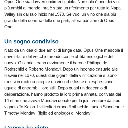
Opus One sia davvero indimenticabile. Non solo è uno dei vini
più ambiti al mondo, ma è stato un riferimento per tutta la Napa
Valley sin dal suo inizio nel 1979. Se vuoi un vino che sia più
grande della somma delle sue parti, allora parliamo di Opus
One.
Un sogno condiviso
Nato da un'idea di due amici di lunga data, Opus One mescola il
savoir-faire del vecchio mondo con le abilità enologiche del
nuovo. Gli amici erano ovviamente il barone Philippe de
Rothschild e Roberto Mondavi. Dopo un incontro casuale alle
Hawaii nel 1970, questi due giganti della vinificazione si sono
messi in moto concepire un vino che fosse un'espressione
uguale di entrambi i loro stili. Dopo quasi un decennio di
deliberazione, hanno prodotto la loro prima annata, coltivata dai
14 ettari che aveva Mondavi donato per la joint venture dal suo
vigneto To Kalon. I viticoltori erano Rothschild Lucien Sionneau e
Timothy Mondavi (figlio ed enologo) di Mondavi.
L'opera ha vinto