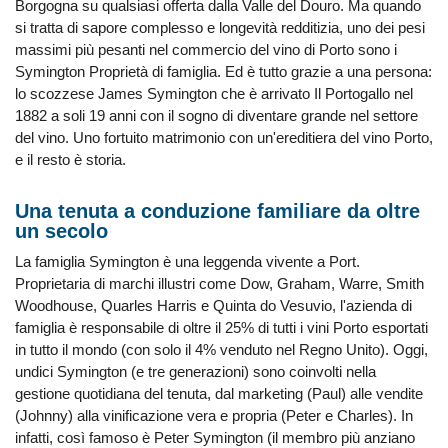
Borgogna su qualsiasi offerta dalla Valle del Douro. Ma quando
si tratta di sapore complesso e longevità redditizia, uno dei pesi
massimi più pesanti nel commercio del vino di Porto sono i
Symington Proprietà di famiglia. Ed è tutto grazie a una persona:
lo scozzese James Symington che è arrivato Il Portogallo nel
1882 a soli 19 anni con il sogno di diventare grande nel settore
del vino. Uno fortuito matrimonio con un'ereditiera del vino Porto,
e il resto è storia.
Una tenuta a conduzione familiare da oltre
un secolo
La famiglia Symington è una leggenda vivente a Port.
Proprietaria di marchi illustri come Dow, Graham, Warre, Smith
Woodhouse, Quarles Harris e Quinta do Vesuvio, l'azienda di
famiglia è responsabile di oltre il 25% di tutti i vini Porto esportati
in tutto il mondo (con solo il 4% venduto nel Regno Unito). Oggi,
undici Symington (e tre generazioni) sono coinvolti nella
gestione quotidiana del tenuta, dal marketing (Paul) alle vendite
(Johnny) alla vinificazione vera e propria (Peter e Charles). In
infatti, così famoso è Peter Symington (il membro più anziano