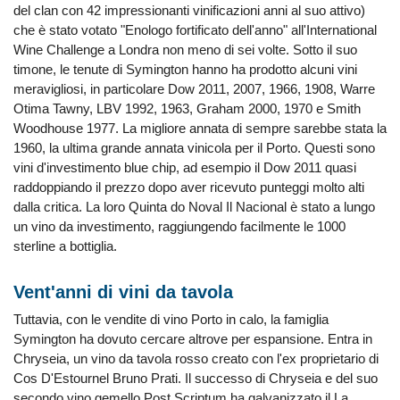
del clan con 42 impressionanti vinificazioni anni al suo attivo)
che è stato votato "Enologo fortificato dell'anno" all'International
Wine Challenge a Londra non meno di sei volte. Sotto il suo
timone, le tenute di Symington hanno ha prodotto alcuni vini
meravigliosi, in particolare Dow 2011, 2007, 1966, 1908, Warre
Otima Tawny, LBV 1992, 1963, Graham 2000, 1970 e Smith
Woodhouse 1977. La migliore annata di sempre sarebbe stata la
1960, la ultima grande annata vinicola per il Porto. Questi sono
vini d'investimento blue chip, ad esempio il Dow 2011 quasi
raddoppiando il prezzo dopo aver ricevuto punteggi molto alti
dalla critica. La loro Quinta do Noval Il Nacional è stato a lungo
un vino da investimento, raggiungendo facilmente le 1000
sterline a bottiglia.
Vent'anni di vini da tavola
Tuttavia, con le vendite di vino Porto in calo, la famiglia
Symington ha dovuto cercare altrove per espansione. Entra in
Chryseia, un vino da tavola rosso creato con l'ex proprietario di
Cos D'Estournel Bruno Prati. Il successo di Chryseia e del suo
secondo vino gemello Post Scriptum ha galvanizzato il La