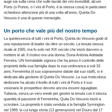
auge sia sulla cena che sulle tavole dei vini investibili, alcuni
Ports (o Portos, o I vini di Porto, è la stessa cosa) in particolare
richiedono attenzione più di una volta all'anno. Quinta Do
Vesuvio è una di queste meraviglie.
Un porto che vale più del nostro tempo
La quintessenza di tutti i vini di Porto, Quinta do Vesuvio gode di
una reputazione di leader da oltre un secolo. La tenuta stessa
risale al 1565, ma fu solo nel XIX secolo che iniziò davvero a
mettere le ali. Il motivo era una donna: Dona Antónia Adelaide
Ferreira. UN formidabile signora che ha preso il controllo delle
proprietà della sua famiglia dopo la sua vedovanza a soli 33
anni, Ferreirinha (il suo soprannome datole dal suo staff), si è
dedicata alla gestione di Quinta Do Vesuvio. La sua meticolosa
dedizione ha alzato il livello di tutti i vini di Porto e il suo
visionario le prospettive devono ancora essere eguagliate.
Tuttavia, senza un vero erede per gestire la tenuta con il stessa
quantità di passione di Ferreirinha, Quita Do Vesuvio iniziò a
scivolare. La proprietà è stata venduta a la famiglia Symington
nel 1989, la cui lunga storia (13 generazioni) nel Douro dal 17