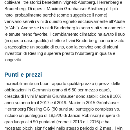
coltivare i tre storici benedettini vigneti: Abstberg, Herrenberg e
Bruderberg. Di questi, Maximin Grunhauser Abstberg è il più
noto, probabilmente perché (come suggerisce il nome),
venivano serviti i vini di questo vigneto esclusivamente all'Abate
(o 'Abt'). Anche se i vini di Bruderberg lo sono stati storicamente
le tenute meno favorite, il cambiamento climatico ha avuto il suo
(in questo caso gradito) effetto e I vini Bruderberg hanno iniziato
a raccogliere un seguito di culto, con la convinzione di alcuni
investitori di Riesling supererà presto l'Abstberg in qualità e
longevità.
Punti e prezzi
Incredibilmente un buon rapporto qualità-prezzo (i prezzi delle
obbligazioni in Germania erano di € 50 per mezzo caso),
crescita di I vini Maximin Grunhauser sono stabili: circa il 10%
anno su anno tra il 2017 e il 2019. Maximin 2015 Grünhäuser
Herrenberg Riesling GG (90 punti sul punteggio complessivo,
incluso un punteggio di 18,5/20 di Jancis Robinson) supera di
gran lunga altri 90 puntatori (come il 2013 o il 2016) e ha
mostrato picchi significativi nello stesso periodo di 2 mesi. I vini