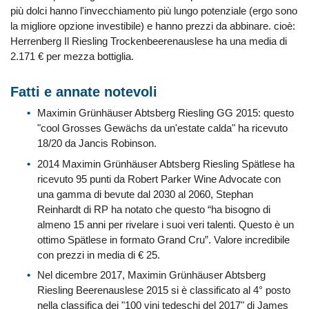
più dolci hanno l'invecchiamento più lungo potenziale (ergo sono
la migliore opzione investibile) e hanno prezzi da abbinare. cioè:
Herrenberg Il Riesling Trockenbeerenauslese ha una media di
2.171 € per mezza bottiglia.
Fatti e annate notevoli
Maximin Grünhäuser Abtsberg Riesling GG 2015: questo
"cool Grosses Gewächs da un'estate calda" ha ricevuto
18/20 da Jancis Robinson.
2014 Maximin Grünhäuser Abtsberg Riesling Spätlese ha
ricevuto 95 punti da Robert Parker Wine Advocate con
una gamma di bevute dal 2030 al 2060, Stephan
Reinhardt di RP ha notato che questo “ha bisogno di
almeno 15 anni per rivelare i suoi veri talenti. Questo è un
ottimo Spätlese in formato Grand Cru”. Valore incredibile
con prezzi in media di € 25.
Nel dicembre 2017, Maximin Grünhäuser Abtsberg
Riesling Beerenauslese 2015 si è classificato al 4° posto
nella classifica dei "100 vini tedeschi del 2017" di James