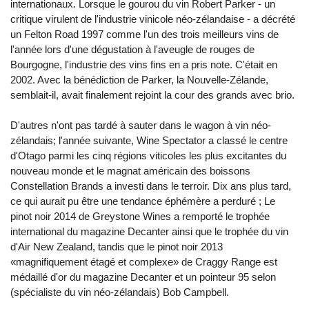
internationaux. Lorsque le gourou du vin Robert Parker - un
critique virulent de l'industrie vinicole néo-zélandaise - a décrété
un Felton Road 1997 comme l'un des trois meilleurs vins de
l'année lors d'une dégustation à l'aveugle de rouges de
Bourgogne, l'industrie des vins fins en a pris note. C'était en
2002. Avec la bénédiction de Parker, la Nouvelle-Zélande,
semblait-il, avait finalement rejoint la cour des grands avec brio.
D'autres n'ont pas tardé à sauter dans le wagon à vin néo-
zélandais; l'année suivante, Wine Spectator a classé le centre
d'Otago parmi les cinq régions viticoles les plus excitantes du
nouveau monde et le magnat américain des boissons
Constellation Brands a investi dans le terroir. Dix ans plus tard,
ce qui aurait pu être une tendance éphémère a perduré ; Le
pinot noir 2014 de Greystone Wines a remporté le trophée
international du magazine Decanter ainsi que le trophée du vin
d'Air New Zealand, tandis que le pinot noir 2013
«magnifiquement étagé et complexe» de Craggy Range est
médaillé d'or du magazine Decanter et un pointeur 95 selon
(spécialiste du vin néo-zélandais) Bob Campbell.