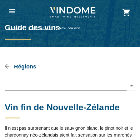
Guide des vins
Vindome
>
Guide des vins
>
New Zealand
Régions
Please choose
Vin fin de Nouvelle-Zélande
Il n'est pas surprenant que le sauvignon blanc, le pinot noir et le
chardonnay néo-zélandais aient fait sensation sur les marchés