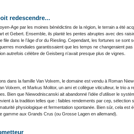
oit redescendre...
Moyen-Age par les moines bénédictins de la région, le terrain a été ac
art et Gebert. Ensemble, ils planté les pentes abruptes avec des rais
e file dans le l'âge d'or du Riesling. Cependant, les fortunes se son
 guerres mondiales garantissaient que les temps ne changeraient pas
ion autrefois célèbre de Geisberg n'avait presque plus de vignes.
ions dans la famille Van Volxem, le domaine est vendu à Roman Nie
n Volxem, et Markus Molitor, un ami et collègue viticulteur, le trio a r
. Bien que Niewodniscanski ait abandonné l'idée d'utiliser le système
revient à la tradition telles que : faibles rendements par cep, sélection
 maturité physiologique et fermentation spontanée. Bien sûr, cela est 
 de gamme aux Grands Crus (ou Grosse Lagen en allemand).
rometteur