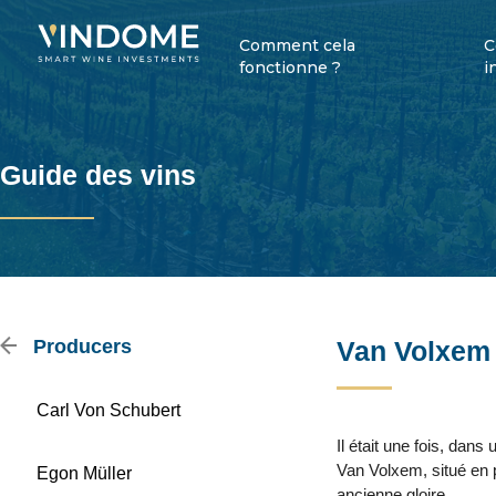
Comment cela
C
fonctionne ?
i
Guide des vins
Producers
Van Volxem
Carl Von Schubert
Il était une fois, dan
Van Volxem, situé en pl
Egon Müller
ancienne gloire.