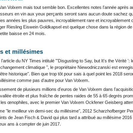
Van Volxem mais tout semble bon. Excellentes notes l'année après ann
isseurs en vin aux yeux perçants seront sans aucun doute sachez q
n des années les plus pauvres, incroyablement rare et incroyablement 
r Riesling Eiswein Goldkapsel est quelque chose dans la région de 
tite baisse en 24 mois.
s et millésimes
l'article du NY Times intitulé "'Disgusting to Say, but It's the Vérité 
changement climatique ", le propriétaire Niewodniczanski est enregist
être historique". Bien que trop tôt pour sais à quel point les 2018 sero
millésime comme pas d'autre pour Van Volxem.
issement de plusieurs millions d'euros de Van Volxem dans l'acquisiti
allée étroite et plus fraîche de pentes raides de 55 à 65 degrés prom
t les œnophiles, avec le premier Van Volxem Ockfener Geisberg atte
 "le meilleur vin demi-sec du millésime", 2012 Scharzhofberger Pe
ints de Jean Fisch & David qui plus tard a attribué au millésime 2016
ux ans à compter de juin 2017.