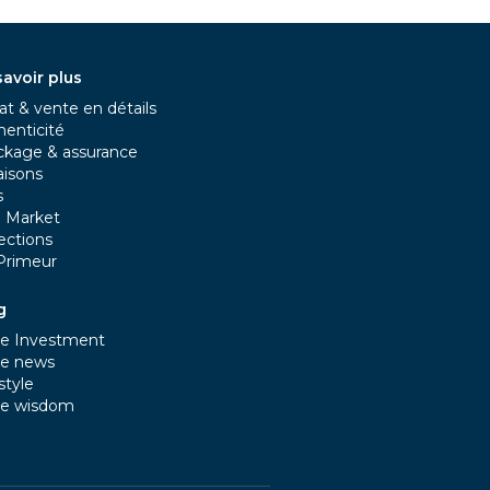
savoir plus
t & vente en détails
henticité
ckage & assurance
aisons
s
e Market
ections
Primeur
g
e Investment
e news
style
e wisdom