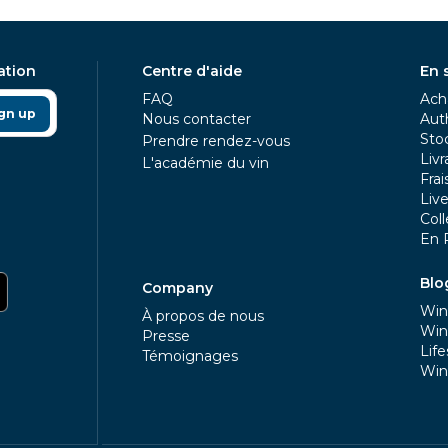
ation
Centre d'aide
En 
FAQ
Acha
gn up
Nous contacter
Aut
Sto
Prendre rendez-vous
Livr
L'académie du vin
Frai
Liv
Coll
En 
Blo
Company
Win
À propos de nous
Win
Presse
Life
Témoignages
Win