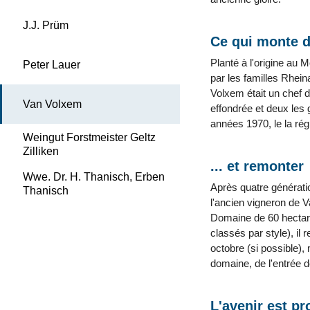
J.J. Prüm
Ce qui monte d
Planté à l'origine au 
Peter Lauer
par les familles Rhein
Volxem était un chef d
Van Volxem
effondrée et deux les
années 1970, le la rég
Weingut Forstmeister Geltz
Zilliken
... et remonter
Wwe. Dr. H. Thanisch, Erben
Après quatre générat
Thanisch
l'ancien vigneron de Va
Domaine de 60 hectares
classés par style), il 
octobre (si possible),
domaine, de l'entrée
L'avenir est p