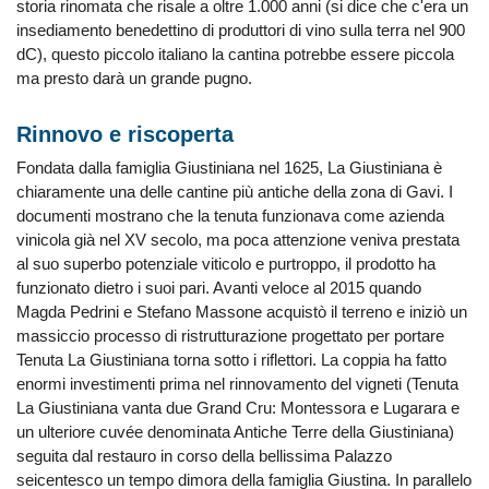
storia rinomata che risale a oltre 1.000 anni (si dice che c'era un
insediamento benedettino di produttori di vino sulla terra nel 900
dC), questo piccolo italiano la cantina potrebbe essere piccola
ma presto darà un grande pugno.
Rinnovo e riscoperta
Fondata dalla famiglia Giustiniana nel 1625, La Giustiniana è
chiaramente una delle cantine più antiche della zona di Gavi. I
documenti mostrano che la tenuta funzionava come azienda
vinicola già nel XV secolo, ma poca attenzione veniva prestata
al suo superbo potenziale viticolo e purtroppo, il prodotto ha
funzionato dietro i suoi pari. Avanti veloce al 2015 quando
Magda Pedrini e Stefano Massone acquistò il terreno e iniziò un
massiccio processo di ristrutturazione progettato per portare
Tenuta La Giustiniana torna sotto i riflettori. La coppia ha fatto
enormi investimenti prima nel rinnovamento del vigneti (Tenuta
La Giustiniana vanta due Grand Cru: Montessora e Lugarara e
un ulteriore cuvée denominata Antiche Terre della Giustiniana)
seguita dal restauro in corso della bellissima Palazzo
seicentesco un tempo dimora della famiglia Giustina. In parallelo