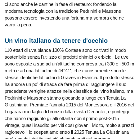
ci sono anche le cantine in fase di restauro: fondendo la
moderna tecnologia con la tradizione Pedrinini e Massone
possono essere investendo una fortuna ma sembra che ne
varrà la pena.
Un vino italiano da tenere d'occhio
110 ettari di uva bianca 100% Cortese sono coltivati in modo
sostenibile senza l'utilizzo di prodotti chimici o erbicidi. Le uve
sono esposte a sud ad un'altitudine compresa tra i 300 e i 500 m
metri e ad una latitudine di 44°41', che curiosamente sono le
stesse identiche latitudini di Graves in Francia. Il prodotto stesso
ha ancora un po' di strada da fare prima di raggiungere il suo
precedente vertigine altezze nella classifica del vino italiano, ma
Pedrinini e Massone stanno giocando a lungo con Tenuta La
Giustiniana. Premiate l'annata 2015 del Montessora e il 2016 del
Lugarara medaglia di bronzo dalla rivista Decanter, e punteggi
che hanno raggiunto gli alti ottanta con il primo post-2015
vintage, quasi inaudito per viti così giovani. Molto, molto a prezzi
ragionevoli, lo sospettiamo entro il 2025 Tenuta La Giustiniana
sarà uno dei vini italiani più chiacchierati sul mercato.