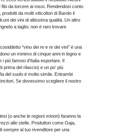
filo da torcere ai rossi. Rendendosi conto
dotti da molti viticoltori di Barolo il
cuni dei vini di altissima qualità. Un altro
gneto a taglio; non è raro trovare
siddetto “vino dei re e re dei vini” è una
iedono un minimo di cinque anni in legno e
 più famosi d'Italia esportare. Il
 prima del rilascio) e un po' più
fia del suolo è molto simile. Entrambi
vincitori. Se dovessimo scegliere il nostro
tesi (o anche le regioni minori) faranno la
ezzi alle stelle. Produttori come Gaja,
 sempre al tuo rivenditore per una