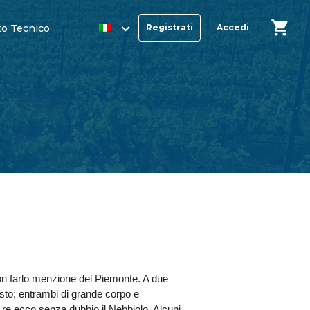
o Tecnico
Registrati
Accedi
 non farlo menzione del Piemonte. A due
gusto; entrambi di grande corpo e
re ecco senza dubbio il Nebbiolo. Alcuni