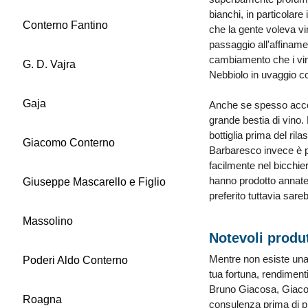
bianchi, in particolar
Conterno Fantino
che la gente voleva vin
passaggio all'affinamen
cambiamento che i vini
G. D. Vajra
Nebbiolo in uvaggio c
Gaja
Anche se spesso accomu
grande bestia di vino.
bottiglia prima del ril
Giacomo Conterno
Barbaresco invece è pi
facilmente nel bicchie
hanno prodotto annate e
Giuseppe Mascarello e Figlio
preferito tuttavia sar
Massolino
Notevoli produ
Mentre non esiste una f
Poderi Aldo Conterno
tua fortuna, rendiment
Bruno Giacosa, Giacom
Roagna
consulenza prima di p