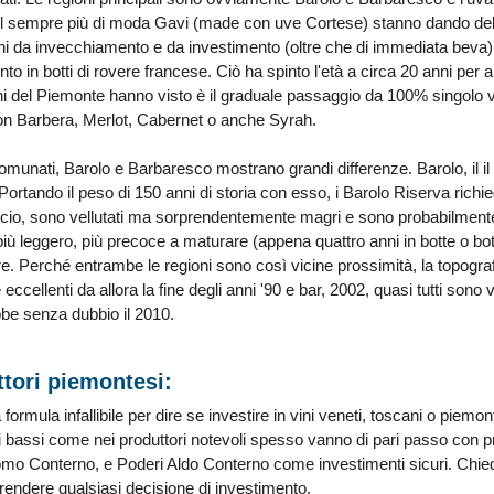
e il sempre più di moda Gavi (made con uve Cortese) stanno dando del 
i da invecchiamento e da investimento (oltre che di immediata beva), pro
to in botti di rovere francese. Ciò ha spinto l'età a circa 20 anni per al
 del Piemonte hanno visto è il graduale passaggio da 100% singolo vi
on Barbera, Merlot, Cabernet o anche Syrah.
nati, Barolo e Barbaresco mostrano grandi differenze. Barolo, il il co
 Portando il peso di 150 anni di storia con esso, i Barolo Riserva rich
ascio, sono vellutati ma sorprendentemente magri e sono probabilmente i
ù leggero, più precoce a maturare (appena quattro anni in botte o botti
re. Perché entrambe le regioni sono così vicine prossimità, la topogra
ccellenti da allora la fine degli anni '90 e bar, 2002, quasi tutti sono 
ebbe senza dubbio il 2010.
ttori piemontesi:
ormula infallibile per dire se investire in vini veneti, toscani o piemon
i bassi come nei produttori notevoli spesso vanno di pari passo con pr
o Conterno, e Poderi Aldo Conterno come investimenti sicuri. Chiedi
rendere qualsiasi decisione di investimento.