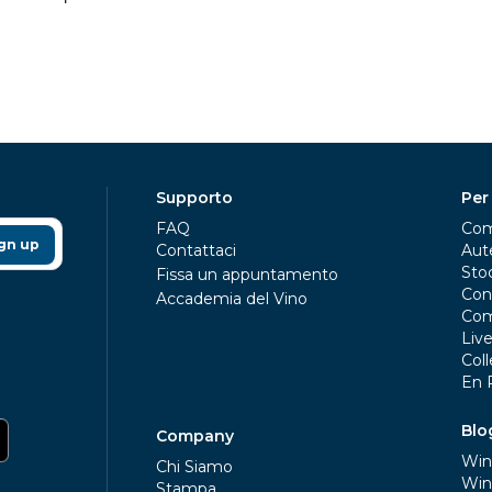
Supporto
Per
FAQ
Com
gn up
Contattaci
Aute
Sto
Fissa un appuntamento
Con
Accademia del Vino
Com
Liv
Coll
En 
Blo
Company
Win
Chi Siamo
Win
Stampa