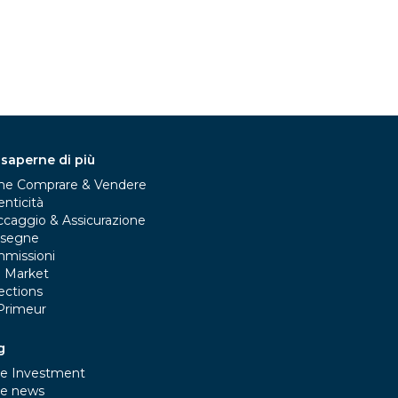
 saperne di più
e Comprare & Vendere
nticità
ccaggio & Assicurazione
segne
missioni
e Market
ections
Primeur
g
e Investment
e news