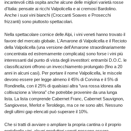
incantevoli città ospita anche alcune delle migliori varietà rosse
d'Italia: pensate ai ricchi Valpolicella e ai cremosi Bardolino.
Anche i suoi vini bianchi (Croccanti Soaves e Prosecchi
frizzanti) sono piuttosto spettacolari.
Nella spettacolare cornice delle Alpi, i vini veneti hanno trovato il
favore del mercato globale. L'Amarone di Valpolicella e il Recioto
della Valpolicella (una versione dell'Amarone straordinariamente
concentrata ed estremamente complicata) sono forse i vini più
interessanti dal punto di vista degli investitori: entrambi D.O.C. le
classificazioni offrono un invecchiamento prolungato (fino a 20
anni in alcuni casi). Per portare il nome Valpolicella, le miscele
devono essere per legge almeno il 45% di Corvina e il 5% di
Rondinella, con il 25% di qualsiasi altra “uva rossa idonea alla
coltivazione a Verona” che potrebbe provenire da una lunga
lista. La lista comprende Cabernet Franc, Cabernet Sauvignon,
Sangiovese, Merlot e Teroldego, ma ce ne sono altri. Nessuno
degli ultimi gap elencati può superare il 10%.
Che si tratti di avviare o ampliare la propria cantina o il proprio
portafoglio vini, alcuni produttori veneti possono essere