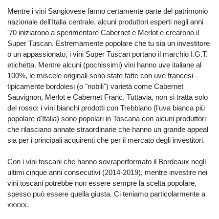
Mentre i vini Sangiovese fanno certamente parte del patrimonio
nazionale dell'Italia centrale, alcuni produttori esperti negli anni
'70 iniziarono a sperimentare Cabernet e Merlot e crearono il
Super Tuscan. Estremamente popolare che tu sia un investitore
o un appassionato, i vini Super Tuscan portano il marchio I.G.T.
etichetta. Mentre alcuni (pochissimi) vini hanno uve italiane al
100%, le miscele originali sono state fatte con uve francesi -
tipicamente bordolesi (o "nobili") varietà come Cabernet
Sauvignon, Merlot e Cabernet Franc. Tuttavia, non si tratta solo
del rosso: i vini bianchi prodotti con Trebbiano (l'uva bianca più
popolare d'Italia) sono popolari in Toscana con alcuni produttori
che rilasciano annate straordinarie che hanno un grande appeal
sia per i principali acquirenti che per il mercato degli investitori.
Con i vini toscani che hanno sovraperformato il Bordeaux negli
ultimi cinque anni consecutivi (2014-2019), mentre investire nei
vini toscani potrebbe non essere sempre la scelta popolare,
spesso può essere quella giusta. Ci teniamo particolarmente a
xxxxx.