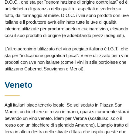
D.O.C., che sta per "denominazione di origine controllata" ed è
un'etichetta di garanzia della qualità - aspettati di vederlo su
tutto, dal formaggio al miele. D.O.C. i vini sono prodotti con uve
italiane e il produttore avrà eliminato tutte le uve di qualità
inferiore utilizzate per produrre aceto o cucinare vino, elevando
così il suo prodotto di origine (e addebitando prezzi adeguati).
L'altro acronimo utilizzato nel vino pregiato italiano è I.G.T., che
sta per "indicazione geografica tipica". Viene utilizzato per i vini
prodotti con uve non italiane (come i vini in stile bordolese che
utilizzano Cabernet Sauvignon e Merlot).
Veneto
Agli italiani piace tenerlo locale. Se sei seduto in Piazza San
Marco, un bicchiere di rosso in mano, quasi sicuramente starai
bevendo un vino veneto. Idem per Verona (sostituisci solo il
rosso con un bicchiere di splendido Amarone). L'ampio tratto di
terra in alto a destra dello stivale d'Italia che ospita queste due