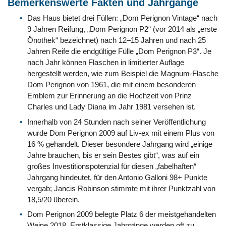
Bemerkenswerte Fakten und Jahrgänge
Das Haus bietet drei Füllen: „Dom Perignon Vintage“ nach
9 Jahren Reifung, „Dom Perignon P2“ (vor 2014 als „erste
Önothek“ bezeichnet) nach 12–15 Jahren und nach 25
Jahren Reife die endgültige Fülle „Dom Perignon P3“. Je
nach Jahr können Flaschen in limitierter Auflage
hergestellt werden, wie zum Beispiel die Magnum-Flasche
Dom Perignon von 1961, die mit einem besonderen
Emblem zur Erinnerung an die Hochzeit von Prinz
Charles und Lady Diana im Jahr 1981 versehen ist.
Innerhalb von 24 Stunden nach seiner Veröffentlichung
wurde Dom Perignon 2009 auf Liv-ex mit einem Plus von
16 % gehandelt. Dieser besondere Jahrgang wird „einige
Jahre brauchen, bis er sein Bestes gibt“, was auf ein
großes Investitionspotenzial für diesen „fabelhaften“
Jahrgang hindeutet, für den Antonio Galloni 98+ Punkte
vergab; Jancis Robinson stimmte mit ihrer Punktzahl von
18,5/20 überein.
Dom Perignon 2009 belegte Platz 6 der meistgehandelten
Weine 2018. Erstklassige Jahrgänge werden oft zu