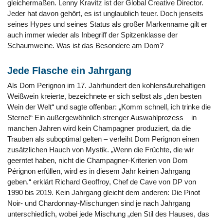
gleichermaßen. Lenny Kravitz ist der Global Creative Director.
Jeder hat davon gehört, es ist unglaublich teuer. Doch jenseits
seines Hypes und seines Status als großer Markenname gilt er
auch immer wieder als Inbegriff der Spitzenklasse der
Schaumweine. Was ist das Besondere am Dom?
Jede Flasche ein Jahrgang
Als Dom Perignon im 17. Jahrhundert den kohlensäurehaltigen
Weißwein kreierte, bezeichnete er sich selbst als „den besten
Wein der Welt“ und sagte offenbar: „Komm schnell, ich trinke die
Sterne!“ Ein außergewöhnlich strenger Auswahlprozess – in
manchen Jahren wird kein Champagner produziert, da die
Trauben als suboptimal gelten – verleiht Dom Perignon einen
zusätzlichen Hauch von Mystik. „Wenn die Früchte, die wir
geerntet haben, nicht die Champagner-Kriterien von Dom
Pérignon erfüllen, wird es in diesem Jahr keinen Jahrgang
geben.“ erklärt Richard Geoffroy, Chef de Cave von DP von
1990 bis 2019. Kein Jahrgang gleicht dem anderen: Die Pinot
Noir- und Chardonnay-Mischungen sind je nach Jahrgang
unterschiedlich, wobei jede Mischung „den Stil des Hauses, das