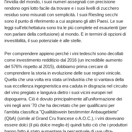
l'invidia del mondo, i suoi numeri assegnati con precisione
rendono ogni lotto facile da trovare e i suoi livelli di zucchero
residuo sono misurati con semplicità. I suoi Riesling secchi
sono il punto di riferimento a cui aspirano gli altri Paesi. Le sue
leggi sull'etichettatura sono tra le più complete ed esaurienti (per
non parlare della confusione) al mondo. E in termini di opzioni di
investibilità, il suo potenziale è alle stelle.
Per comprendere appieno perché i vini tedeschi sono decollati
come investimento redditizio dal 2016 (un incredibile aumento
del 576% rispetto al 2015), dobbiamo prima cercare di
comprendere la storia in evoluzione delle sue regioni vinicole.
Quella che una volta era stata un'industria che si vantava della
sua eccellenza ingegneristica era caduta in disgrazia nel circuito
del vino pregiato e languiva dietro i suoi vicini europei nel
dopoguerra. Ciò è dovuto principalmente all'uniformazione dei
vini negli anni '70 che ha decretato che per qualificarsi per
l'ambita classifica "Qualitätswein bestimmter Anbaugebiete"
(QbA) (simile al Grand Cru francese o A.O.C.), i vini dovevano
essere dolci (il più dolce meglio è) quindi tutto ciò che i produttori
hanno fatto è stato aumentare la percentuale di uve ultra-