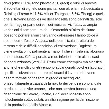
ripidi (oltre il 50% sono piantati a 30 gradi) e suoli di ardesia.
8.800 ettari di vigneto sono piantati con oltre la metà dedicata a
Reisling (il resto è 11,6% Müller-Thurgau e 5,6% Elbling) e quelli
che si trovano lungo le rive della Mosella sono bagnati dal sole
per la maggior parte dei vini dei mesi estivi. Tuttavia, ampie
variazioni di temperatura da un'estremità all'altra del fiume
possono portare a vini che vanno dall'essere Haribo dolce a
secco come l'osso. A causa della complicata struttura del
terreno e delle difficili condizioni di coltivazione, l'agricoltura
viene svolta principalmente a mano, il che si rivela sia laborioso
che costoso. Ciò ha portato a rese inferiori che in alcuni casi
hanno funzionato (vedi J.J. Prum come esempio) ma significa
anche che molti vigneti vengono abbandonati, poiché i lavoratori
qualificati diventano sempre più scarsi (i lavoratori devono
essere formati per essere in grado di raccogliere
orizzontalmente a causa della ripidità dei pendii e sono andate
perdute anche vite umane, il che non sembra buono in una
descrizione del lavoro). Inoltre, i vini della Mosella sono
ridicolmente sottovalutati, un'altra ragione per la diminuzione
della produzione della Mosella.