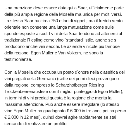
Una menzione deve essere data qui a Saar, ufficialmente parte
della più ampia regione della Mosella ma unica per molti versi.
La stessa Saar ha circa 750 ettari di vigneti, ma il freddo vento
orientale non consente una lunga maturazione come sulle
sponde esposte a sud. I vini della Saar tendono ad attenersi al
tradizionale Riesling come vino "standard" stile, anche se si
producono anche vini secchi. Le aziende vinicole più famose
della regione, Egon Muller e Van Volxem, ne sono la
testimonianza.
Con la Mosella che occupa un posto d'onore nella classifica dei
vini pregiati della Germania (sette dei primi dieci provengono
dalla regione, compreso lo Scharzhofberger Riesling
Trockenbeerenauslese con il miglior punteggio di Egon Muller),
in termini di vini pregiati questa è la regione che merita la
massima attenzione. Può anche essere irregolare (lo stesso
vino Egon Muller ha guadagnato € 6.000 in tre anni, poi ha perso
€ 2.000 in 12 mesi), quindi dovrai agire rapidamente se stai
cercando di realizzare un profitto.