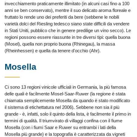
invecchiamento praticamente illimitato (in alcuni casi fino a 100
anni se ben conservato), mentre il suo delicato aroma floreale e
fruttato lo rende uno dei preferiti da bere (sebbene le nobili
varietà dolci del Riesling tedesco siano state difficili da vendere
in Stati Uniti, pubblico che in genere predilige un vino secco). Le
regioni possono essere riassunte in tre diversi tipi: quella buona
(Mosel), quella non proprio buona (Rhinegau), la massa
(Rheinhessen) e quella da tenere d'occhio (Ahr).
Mosella
Ci sono 13 regioni vinicole ufficiali in Germania, la più famosa
delle quali è facilmente Mosel-Saar-Ruwer (la regione è stata
chiamata semplicemente Mosella da quando è stato modificato
il sistema di etichettatura nel 2006). Sebbene non sia il più
grande - è, infatti, solo il quinto della lista, è facilmente il primo in
termini di qualità. Il triumvirato di villaggi confina con il fiume
Mosella (con i fiumi Saar e Ruwer su entrambi i lati della
Mosella più grande) e la topografia è caratterizzata da vigneti