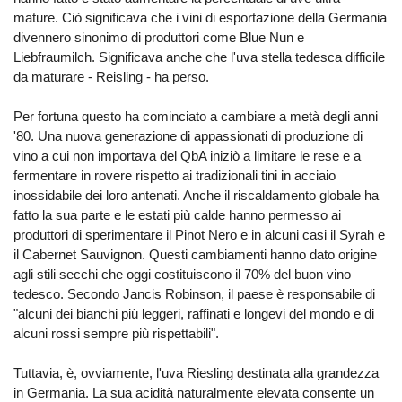
mature. Ciò significava che i vini di esportazione della Germania
divennero sinonimo di produttori come Blue Nun e
Liebfraumilch. Significava anche che l'uva stella tedesca difficile
da maturare - Reisling - ha perso.
Per fortuna questo ha cominciato a cambiare a metà degli anni
'80. Una nuova generazione di appassionati di produzione di
vino a cui non importava del QbA iniziò a limitare le rese e a
fermentare in rovere rispetto ai tradizionali tini in acciaio
inossidabile dei loro antenati. Anche il riscaldamento globale ha
fatto la sua parte e le estati più calde hanno permesso ai
produttori di sperimentare il Pinot Nero e in alcuni casi il Syrah e
il Cabernet Sauvignon. Questi cambiamenti hanno dato origine
agli stili secchi che oggi costituiscono il 70% del buon vino
tedesco. Secondo Jancis Robinson, il paese è responsabile di
"alcuni dei bianchi più leggeri, raffinati e longevi del mondo e di
alcuni rossi sempre più rispettabili".
Tuttavia, è, ovviamente, l'uva Riesling destinata alla grandezza
in Germania. La sua acidità naturalmente elevata consente un