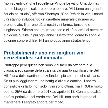
(non scientifica) che l'eccellente Pinot e Le viti di Chardonnay
hanno bisogno di calcare per prosperare. "Abbiamo una grande
fiducia nel suolo", afferma Sherwyn. “Con l'età della vite, i nostri
vini stanno sviluppando un carattere minerale calcareo più
pronunciato. Il terreno dà ai nostri vini forma, tensione e
lunghezza. Stiamo ancora imparando e ci sforziamo di ottenere
a piccola qualità in più ogni anno.” Detto fatto, come lo sono le
colonne sonore di Bell Hill anno dopo anno stratosferico.
Probabilmente uno dei migliori vini
neozelandesi sul mercato
Purtroppo però questi non sono vini facili da ottenere e la
classica equazione della scarsità più qualità significa che Bell
Hill è una delle cantine neozelandesi più costose che ci siano.
Se tu puoi aggiungere una bottiglia alla tua cantina, il nostro
consiglio è di farlo, non solo i vini sono ottimi, ma Il ROI è molto
buono; 25% da dicembre 2017 ad aprile 2019. Con una qualità
così superlativa, noi credo che Bell Hill non sarà in grado di
mantenere il segreto ancora per molto.