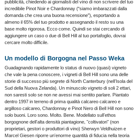
pubblicità, chiedendo ai giornalisti del vino di non scrivere del tuo
incredibile Pinot Noir e Chardonnay (“siamo imbarazzati dalla
domanda che crea una buona recensione”), esportando a
almeno il 65% del tuo prodotto e assegnando il resto su una
base molto rigorosa. Ecco come. Quindi se stai cercando di
aggiungere un caso o due di Bell Hill al tuo portafoglio, dovrai
cercare molto difficile.
Un modello di Borgogna nel Passo Weka
Guadagnando rapidamente lo status di nuovo (quasi) vigneto
che vale la pena conoscere, i vigneti di Bell Hill sono una delle
storie di successo più segrete di North Canterbury (nell'Isola del
Sud della Nuova Zelanda). Un minuscolo vigneto di soli 2 ettari,
non saresti solo se non ne avessi mai sentito parlare. Piantato
dentro 1997 in terreno di prima qualità calcareo calcareo e
argilloso calcareo, Chardonnay e Pinot Nero di Bell Hill non sono
solo buoni. Loro sono. Molto. Bene. Modellato sull'ethos
borgognone dell'alta densità piantagione, "coltivatori" (non
proprietari, gestori o produttori di vino) Sherwyn Veldhuizen e
Marcel Giesen riporre un'enorme quantità di fiducia nella teoria