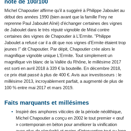
note de 100/100
Michel Chapoutier affirme qu'il a suggéré à Philippe Jaboulet au
début des années 1990 (bien avant que la famille Frey ne
reprenne Paul Jaboulet Aîné) d'échanger certaines des vignes
de Jaboulet dans le très réputé vignoble de Méal contre
certaines des vignes de Chapoutier à L'Ermite. "Philippe
Jaboulet a refusé car il a dit que nos vignes d'Ermite étaient trop
jeunes !" dit Chapoutier. Par dépit, Chapoutier crée alors le
magnifique vignoble unique L'Ermite. Tout simplement un
magnifique vin blanc de la Vallée du Rhône, le millésime 2017
est sorti en avril 2018 à 339 € la bouteille. En décembre 2018,
ce prix était passé à plus de 400 €. Avis aux investisseurs : le
millésime 2013, incroyablement parfait, a augmenté de plus de
100 % entre mai 2017 et mars 2019.
Faits marquants et millésimes
Inspiré des amphores viticoles de la période néolithique,
Michel Chapoutier a conçu en 2002 le tout premier « œuf
» contemporain en béton pour améliorer la vinification
avec plus de régularité et moins d'intervention tout au long