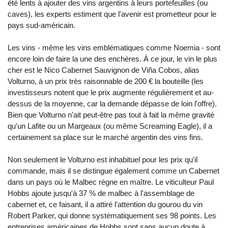
été lents à ajouter des vins argentins à leurs portefeuilles (ou
caves), les experts estiment que l'avenir est prometteur pour le
pays sud-américain.
Les vins - même les vins emblématiques comme Noemia - sont
encore loin de faire la une des enchères. À ce jour, le vin le plus
cher est le Nico Cabernet Sauvignon de Viña Cobos, alias
Volturno, à un prix très raisonnable de 200 € la bouteille (les
investisseurs notent que le prix augmente régulièrement et au-
dessus de la moyenne, car la demande dépasse de loin l'offre).
Bien que Volturno n'ait peut-être pas tout à fait la même gravité
qu'un Lafite ou un Margeaux (ou même Screaming Eagle), il a
certainement sa place sur le marché argentin des vins fins.
Non seulement le Volturno est inhabituel pour les prix qu'il
commande, mais il se distingue également comme un Cabernet
dans un pays où le Malbec règne en maître. Le viticulteur Paul
Hobbs ajoute jusqu'à 37 % de malbec à l'assemblage de
cabernet et, ce faisant, il a attiré l'attention du gourou du vin
Robert Parker, qui donne systématiquement ses 98 points. Les
entreprises américaines de Hobbs sont sans aucun doute à