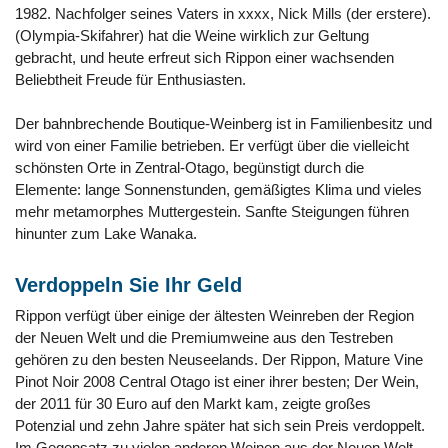
1982. Nachfolger seines Vaters in xxxx, Nick Mills (der erstere).
(Olympia-Skifahrer) hat die Weine wirklich zur Geltung
gebracht, und heute erfreut sich Rippon einer wachsenden
Beliebtheit Freude für Enthusiasten.
Der bahnbrechende Boutique-Weinberg ist in Familienbesitz und
wird von einer Familie betrieben. Er verfügt über die vielleicht
schönsten Orte in Zentral-Otago, begünstigt durch die
Elemente: lange Sonnenstunden, gemäßigtes Klima und vieles
mehr metamorphes Muttergestein. Sanfte Steigungen führen
hinunter zum Lake Wanaka.
Verdoppeln Sie Ihr Geld
Rippon verfügt über einige der ältesten Weinreben der Region
der Neuen Welt und die Premiumweine aus den Testreben
gehören zu den besten Neuseelands. Der Rippon, Mature Vine
Pinot Noir 2008 Central Otago ist einer ihrer besten; Der Wein,
der 2011 für 30 Euro auf den Markt kam, zeigte großes
Potenzial und zehn Jahre später hat sich sein Preis verdoppelt.
Im Gegensatz zu vielen anderen Weinen aus der Neuen Welt,