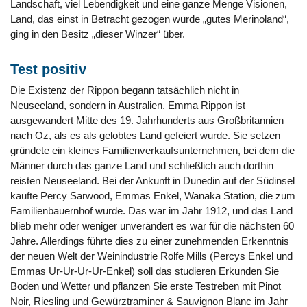
Landschaft, viel Lebendigkeit und eine ganze Menge Visionen,
Land, das einst in Betracht gezogen wurde „gutes Merinoland“,
ging in den Besitz „dieser Winzer“ über.
Test positiv
Die Existenz der Rippon begann tatsächlich nicht in
Neuseeland, sondern in Australien. Emma Rippon ist
ausgewandert Mitte des 19. Jahrhunderts aus Großbritannien
nach Oz, als es als gelobtes Land gefeiert wurde. Sie setzen
gründete ein kleines Familienverkaufsunternehmen, bei dem die
Männer durch das ganze Land und schließlich auch dorthin
reisten Neuseeland. Bei der Ankunft in Dunedin auf der Südinsel
kaufte Percy Sarwood, Emmas Enkel, Wanaka Station, die zum
Familienbauernhof wurde. Das war im Jahr 1912, und das Land
blieb mehr oder weniger unverändert es war für die nächsten 60
Jahre. Allerdings führte dies zu einer zunehmenden Erkenntnis
der neuen Welt der Weinindustrie Rolfe Mills (Percys Enkel und
Emmas Ur-Ur-Ur-Ur-Enkel) soll das studieren Erkunden Sie
Boden und Wetter und pflanzen Sie erste Testreben mit Pinot
Noir, Riesling und Gewürztraminer & Sauvignon Blanc im Jahr