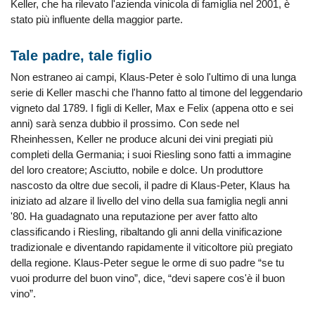
Keller, che ha rilevato l'azienda vinicola di famiglia nel 2001, è
stato più influente della maggior parte.
Tale padre, tale figlio
Non estraneo ai campi, Klaus-Peter è solo l'ultimo di una lunga
serie di Keller maschi che l'hanno fatto al timone del leggendario
vigneto dal 1789. I figli di Keller, Max e Felix (appena otto e sei
anni) sarà senza dubbio il prossimo. Con sede nel
Rheinhessen, Keller ne produce alcuni dei vini pregiati più
completi della Germania; i suoi Riesling sono fatti a immagine
del loro creatore; Asciutto, nobile e dolce. Un produttore
nascosto da oltre due secoli, il padre di Klaus-Peter, Klaus ha
iniziato ad alzare il livello del vino della sua famiglia negli anni
'80. Ha guadagnato una reputazione per aver fatto alto
classificando i Riesling, ribaltando gli anni della vinificazione
tradizionale e diventando rapidamente il viticoltore più pregiato
della regione. Klaus-Peter segue le orme di suo padre “se tu
vuoi produrre del buon vino”, dice, “devi sapere cos'è il buon
vino”.