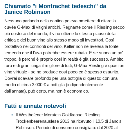
Chiamato "i Montrachet tedeschi" da
Janice Robinson
Nessuno parlando della cantina poteva omettere di citare la
cuvée G-Max di vitigni antichi. Regnante come il Riesling secco
più costoso del mondo, il vino ottiene lo stesso plauso della
critica e del buon vino allo stesso modo gli investitori. Così
protettivo nei confronti del vino, Keller non ne rivelerà la fonte,
temendo che il l'uva potrebbe essere rubata. E se suona un po'
troppo, è perché è proprio così in realtà è già successo. Ambito,
raro e di gran lunga il migliore di tutti, G-Max Riesling è quasi un
vino virtuale - se ne produce così poco ed è spesso esaurito.
Dovrai scavare profondo per una bottiglia di questo: con una
media di circa 3.000 € a bottiglia (indipendentemente
dall'annata), può certo, ma non è economico.
Fatti e annate notevoli
Il Westhofener Morstein Goldkapsel Riesling
Trockenbeerenauslese 2013 ha ricevuto il 19.5 di Jancis
Robinson. Periodo di consumo consigliato: dal 2020 al