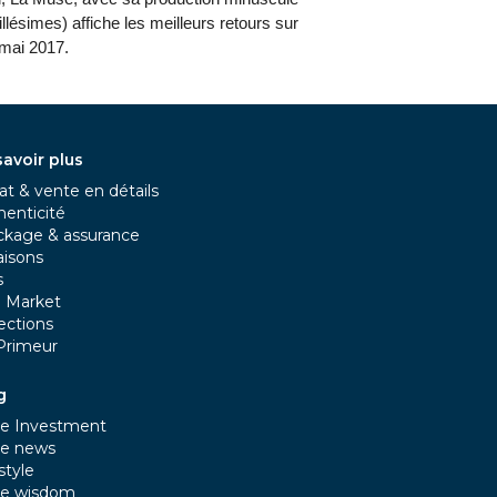
llésimes) affiche les meilleurs retours sur
 mai 2017.
savoir plus
t & vente en détails
henticité
ckage & assurance
aisons
s
e Market
ections
Primeur
g
e Investment
e news
style
e wisdom