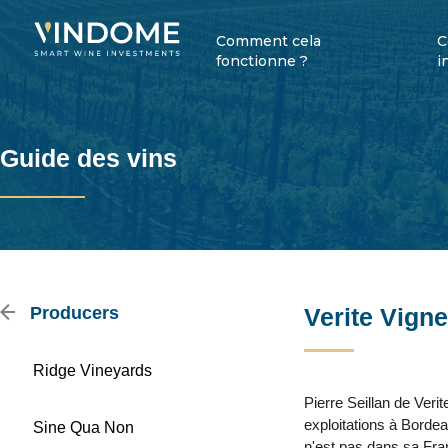
Comment cela
C
fonctionne ?
i
Guide des vins
Producers
Verite Vign
Ridge Vineyards
Pierre Seillan de Ver
exploitations à Bordeau
Sine Qua Non
n'est pas dans sa Fra