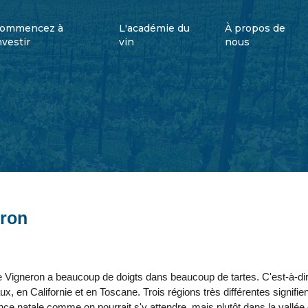
ommencez à
L'académie du
À propos de
nvestir
vin
nous
eron
ite Vigneron a beaucoup de doigts dans beaucoup de tartes. C'est-à-di
x, en Californie et en Toscane. Trois régions très différentes signifie
nce natale comme on pourrait s'y attendre, mais plutôt dans la vallée