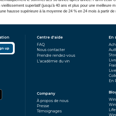
 vieillissement superlatif (jusqu'à 40 ans et plus pour une meilleure mi
une hausse supérieure à la moyenne de 24 % en 24 mois à partir de
ation
Centre d'aide
En 
FAQ
Acha
gn up
Nous contacter
Aut
Sto
Prendre rendez-vous
Livr
L'académie du vin
Frai
Liv
Coll
En 
Blo
Company
Win
À propos de nous
Win
Presse
Life
Témoignages
Win