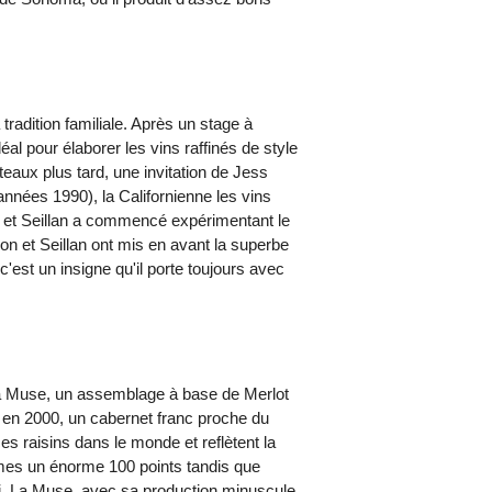
 tradition familiale. Après un stage à
al pour élaborer les vins raffinés de style
teaux plus tard, une invitation de Jess
années 1990), la Californienne les vins
, et Seillan a commencé expérimentant le
son et Seillan ont mis en avant la superbe
c'est un insigne qu'il porte toujours avec
La Muse, un assemblage à base de Merlot
ir en 2000, un cabernet franc proche du
s raisins dans le monde et reflètent la
mes un énorme 100 points tandis que
i, La Muse, avec sa production minuscule