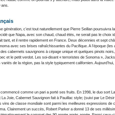
0 ans.
ançais
me génération, c'est tout naturellement que Pierre Seillan poursuivra la
cidé que Napa, avec son chaud, chaud étés, ne serait pas le choix idé
tait tant, et il rentre rapidement en France. Deux décennies et sept châ
onoma avec ses brises rafraîchissantes du Pacifique. A l'époque (les 
t des cabernets sauvignons à cépage unique et quelques pinots noirs
bec et le petit verdot. Les soi-disant « terroristes de Sonoma », Jack
 variés de la région, pas la style typiquement californien. Aujourd'hui, 
a commencé comme un pari a porté ses fruits. En 1998, le duo sort 
t La Joie, Cabernet Sauvignon fait à Pauillac style; (suivi par Le Dés
s vins de classe mondiale sont parmi les meilleures expressions de ce
oma. Clairement un succès, Robert Parker a donné 13 de ses millési
systématiquement le sommet des 90 année après année. Parmi ceux-c