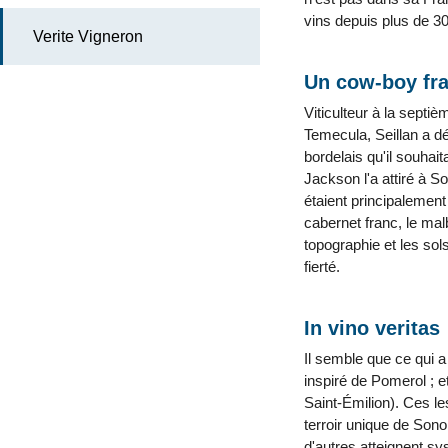
vins depuis plus de 3
Verite Vigneron
Un cow-boy fr
Viticulteur à la septiè
Temecula, Seillan a dé
bordelais qu'il souhai
Jackson l'a attiré à S
étaient principalemen
cabernet franc, le mal
topographie et les sols
fierté.
In vino veritas
Il semble que ce qui 
inspiré de Pomerol ; e
Saint-Émilion). Ces le
terroir unique de Son
d'autres atteignent 