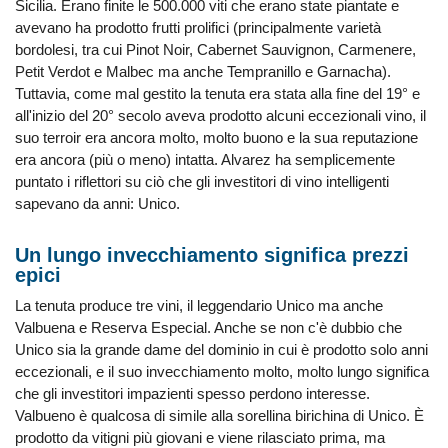
Sicilia. Erano finite le 500.000 viti che erano state piantate e
avevano ha prodotto frutti prolifici (principalmente varietà
bordolesi, tra cui Pinot Noir, Cabernet Sauvignon, Carmenere,
Petit Verdot e Malbec ma anche Tempranillo e Garnacha).
Tuttavia, come mal gestito la tenuta era stata alla fine del 19° e
all'inizio del 20° secolo aveva prodotto alcuni eccezionali vino, il
suo terroir era ancora molto, molto buono e la sua reputazione
era ancora (più o meno) intatta. Alvarez ha semplicemente
puntato i riflettori su ciò che gli investitori di vino intelligenti
sapevano da anni: Unico.
Un lungo invecchiamento significa prezzi
epici
La tenuta produce tre vini, il leggendario Unico ma anche
Valbuena e Reserva Especial. Anche se non c'è dubbio che
Unico sia la grande dame del dominio in cui è prodotto solo anni
eccezionali, e il suo invecchiamento molto, molto lungo significa
che gli investitori impazienti spesso perdono interesse.
Valbueno è qualcosa di simile alla sorellina birichina di Unico. È
prodotto da vitigni più giovani e viene rilasciato prima, ma