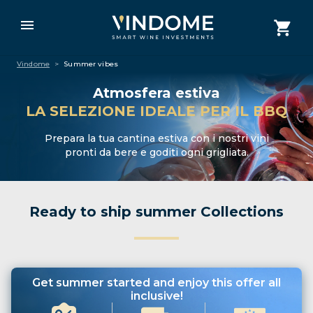
Vindome
>
Summer vibes
Atmosfera estiva
LA SELEZIONE IDEALE PER IL BBQ
Prepara la tua cantina estiva con i nostri vini
pronti da bere e goditi ogni grigliata.
Ready to ship summer Collections
Get summer started and enjoy this offer all
inclusive!