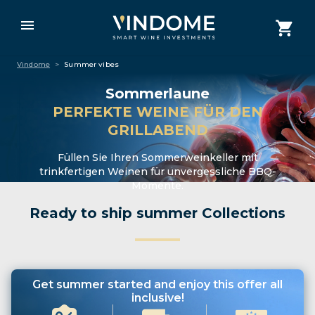
Vindome
>
Summer vibes
Sommerlaune
PERFEKTE WEINE FÜR DEN
GRILLABEND
Füllen Sie Ihren Sommerweinkeller mit
trinkfertigen Weinen für unvergessliche BBQ-
Momente.
Ready to ship summer Collections
Get summer started and enjoy this offer all
inclusive!