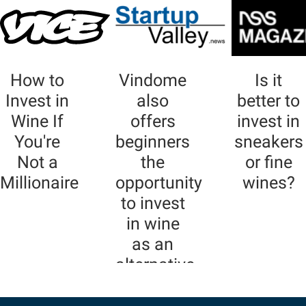
How to
Vindome
Is it
Invest in
also
better to
Wine If
offers
invest in
You're
beginners
sneakers
Not a
the
or fine
Millionaire
opportunity
wines?
to invest
in wine
as an
alternative
investment