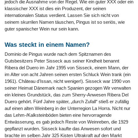
jedoch die Ausnahme von der Regel. Wie ein guter XXX oder ein
klassischer XXX ist dies ein Produzent, der seinen
internationalen Status verdient. Lassen Sie sich nicht von
seinem skurrilen Namen täuschen, Pingus ist so seriös, wie
guter spanischer Wein nur sein kann.
Was steckt in einem Namen?
Dominio de Pingus wurde nach dem Spitznamen des
Gutsbesitzers Peter Sisseck aus seiner Kindheit benannt
Ribera del Duero im Jahr 1995 von Sisseck, einem Mann, der
im Alter von acht Jahren seinen ersten Schluck Wein trank (ein
1961). Château d'Issan, nicht weniger!). Sisseck war 1990 von
seiner Heimat Dänemark nach Spanien gezogen Wir verwalten
ein kleines Grundstück, das zum Sherry-Anwesen Ribera Del
Duero gehört. Fünf Jahre später, „durch Zufall“ stieß er zufällig
auf einen alten Weinberg in der Unterregion La Horra. Nicht nur
das Lehm-/Kalksteinböden bieten eine hervorragende
Entwässerung, es gab jedoch Reste von Weinreben, die 1929
gepflanzt wurden. Sisseck kaufte das Anwesen sofort und
brachte im selben Jahr 325 Kisten Ultrakraft auf den Markt