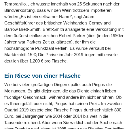
Tempranillo. „Ich wusste innerhalb von 25 Sekunden nach der
Blindverkostung, dass wir den Wein trotzdem importieren
würden „Es ist ein seltsamer Name“, sagt Adam,
Geschäftsführer des britischen Weinhandels Corney and
Barrow Brett-Smith. Brett-Smith arrangierte eine Verkostung mit
dem äußerst einflussreichen Robert Parker (dies (in den 1990er
Jahren war Parkers Zeit zu glänzen), der ihm die
höchstmögliche Punktzahl verlieh. Es wurde verkauft bei
Markteintritt 15 €; Die Preise im Jahr 2019 liegen mittlerweile
deutlich über 1.200 € pro Flasche.
Ein Riese von einer Flasche
Wie bei vielen großartigen Dingen spaltet auch Pingus die
Meinungen. Es gibt diejenigen, die das Dichte einfach lieben
fruchtiger Geschmack, während andere ihn nicht anrühren. Ob
es Ihnen gefällt oder nicht, Pingus hat seinen Preis. Im zweiten
Quartal 2019 kostete eine Flasche Pingus durchschnittlich 800
Euro, bei Jahrgängen wie 2004 oder 2014 bis weit in die
Tausende reichend. Aber wenn Sie wirklich auf der Suche nach
einer Trophäe sind, dann ist 1995 genau das Richtige Der heilige