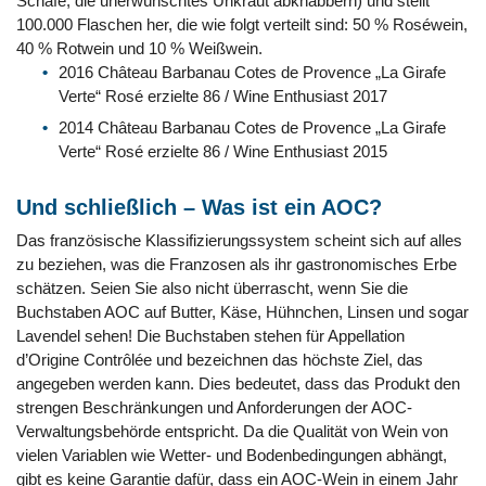
Schafe, die unerwünschtes Unkraut abknabbern) und stellt
100.000 Flaschen her, die wie folgt verteilt sind: 50 % Roséwein,
40 % Rotwein und 10 % Weißwein.
2016 Château Barbanau Cotes de Provence „La Girafe
Verte“ Rosé erzielte 86 / Wine Enthusiast 2017
2014 Château Barbanau Cotes de Provence „La Girafe
Verte“ Rosé erzielte 86 / Wine Enthusiast 2015
Und schließlich – Was ist ein AOC?
Das französische Klassifizierungssystem scheint sich auf alles
zu beziehen, was die Franzosen als ihr gastronomisches Erbe
schätzen. Seien Sie also nicht überrascht, wenn Sie die
Buchstaben AOC auf Butter, Käse, Hühnchen, Linsen und sogar
Lavendel sehen! Die Buchstaben stehen für Appellation
d’Origine Contrôlée und bezeichnen das höchste Ziel, das
angegeben werden kann. Dies bedeutet, dass das Produkt den
strengen Beschränkungen und Anforderungen der AOC-
Verwaltungsbehörde entspricht. Da die Qualität von Wein von
vielen Variablen wie Wetter- und Bodenbedingungen abhängt,
gibt es keine Garantie dafür, dass ein AOC-Wein in einem Jahr