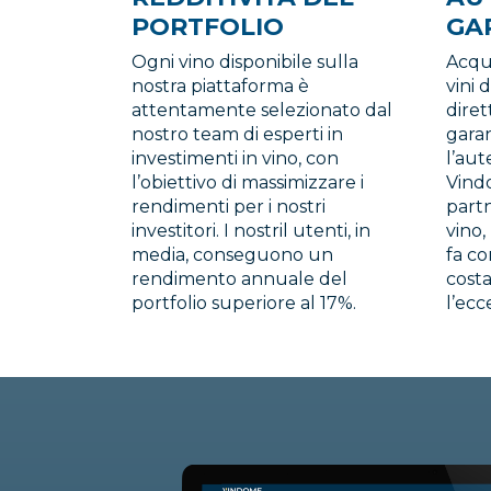
PORTFOLIO
GA
Ogni vino disponibile sulla
Acqu
nostra piattaforma è
vini 
attentamente selezionato dal
diret
nostro team di esperti in
gara
investimenti in vino, con
l’aut
l’obiettivo di massimizzare i
Vind
rendimenti per i nostri
partn
investitori. I nostril utenti, in
vino
media, conseguono un
fa co
rendimento annuale del
cost
portfolio superiore al 17%.
l’ecc