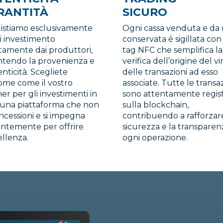
RANTITÀ
SICURO
istiamo esclusivamente
Ogni cassa venduta e da 
di investimento
conservata é sigillata co
tamente dai produttori,
tag NFC che semplifica la
ntendo la provenienza e
verifica dell’origine del v
enticità. Scegliete
delle transazioni ad esso
ome come il vostro
associate. Tutte le transa
er per gli investimenti in
sono attentamente regis
, una piattaforma che non
sulla blockchain,
ncessioni e si impegna
contribuendo a rafforzare
antemente per offrire
sicurezza e la transparen
ellenza.
ogni operazione.