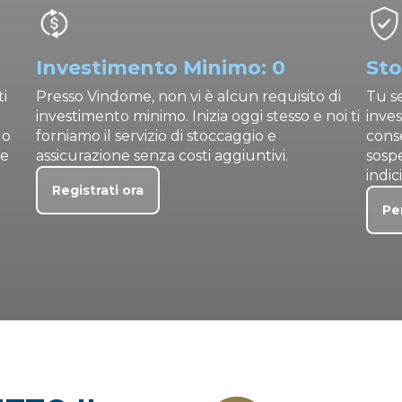
Investimento Minimo: 0
Sto
ti
Presso Vindome, non vi è alcun requisito di
Tu se
investimento minimo. Inizia oggi stesso e noi ti
inves
uo
forniamo il servizio di stoccaggio e
cons
re
assicurazione senza costi aggiuntivi.
sosp
indic
Registrati ora
Pe