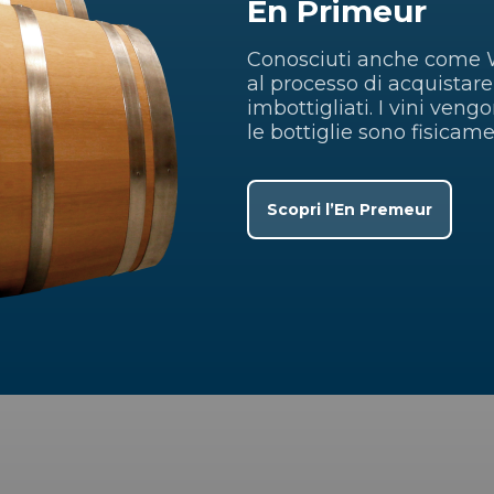
En Primeur
Conosciuti anche come Wi
al processo di acquistare
imbottigliati. I vini veng
le bottiglie sono fisicame
Scopri l’En Premeur