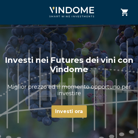
Investi nei Futures dei vini con
Vindome
Miglior prezzo ed il momento opportuno per
investire
Investi ora