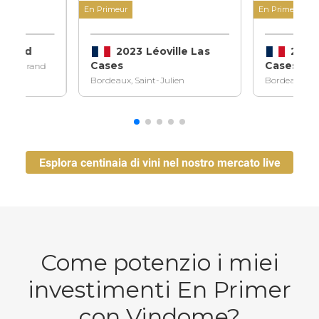
En Primeur
En Primeur
ndraud
2023 Léoville Las
2023 
Cases
Cases
ilion Grand
Bordeaux, Saint-Julien
Bordeaux, Sa
Esplora centinaia di vini nel nostro mercato live
Come potenzio i miei
investimenti En Primer
con Vindome?