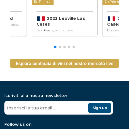
En Primeur
En Primeur
ndraud
2023 Léoville Las
2023 
Cases
Cases
ilion Grand
Bordeaux, Saint-Julien
Bordeaux, Sa
Esplora centinaia di vini nel nostro mercato live
Iscriviti alla nostra newsletter
Sign up
Follow us on