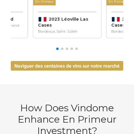
En Primeur
En Primeur
ndraud
2023 Léoville Las
2023 
Cases
Cases
ilion Grand
Bordeaux, Saint-Julien
Bordeaux, Sa
Naviguer des centaines de vins sur notre marché
en ligne
How Does Vindome
Enhance En Primeur
Investment?