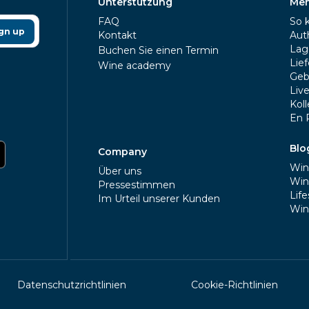
Unterstützung
Meh
FAQ
So 
gn up
Kontakt
Auth
Lag
Buchen Sie einen Termin
Lie
Wine academy
Geb
Liv
Kol
En 
Blo
Company
Win
Über uns
Win
Pressestimmen
Life
Im Urteil unserer Kunden
Win
Datenschutzrichtlinien
Cookie-Richtlinien