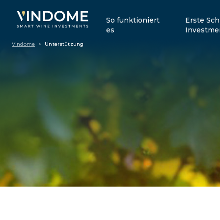
So funktioniert
Erste Sch
es
Investme
Vindome
>
Unterstützung