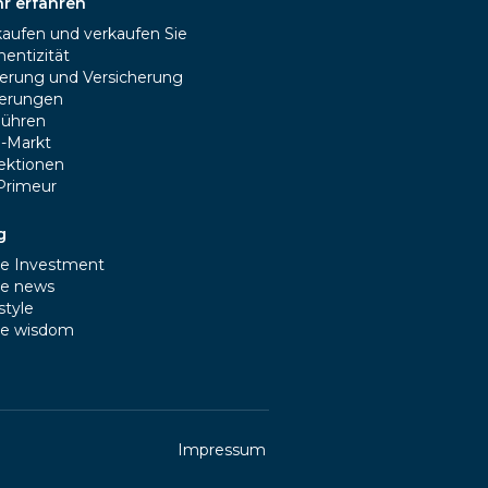
r erfahren
kaufen und verkaufen Sie
entizität
erung und Versicherung
ferungen
ühren
e-Markt
lektionen
Primeur
g
e Investment
e news
style
e wisdom
Impressum