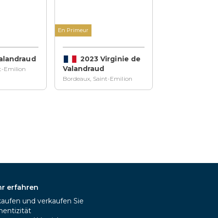
En Primeur
alandraud
2023 Virginie de
Valandraud
t-Emilion
Bordeaux, Saint-Emilion
Grand Cru
r erfahren
kaufen und verkaufen Sie
entizität