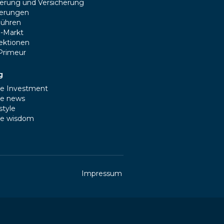
erung und Versicherung
ferungen
ühren
e-Markt
lektionen
Primeur
g
e Investment
e news
style
e wisdom
Impressum