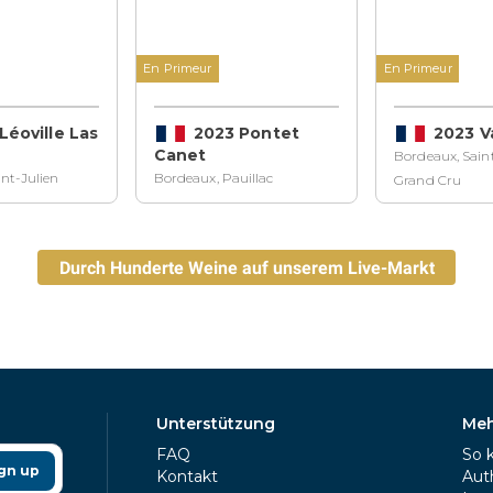
En Primeur
En Primeur
Léoville Las
2023 Pontet
2023 V
Canet
Bordeaux, Sain
nt-Julien
Bordeaux, Pauillac
Grand Cru
Durch Hunderte Weine auf unserem Live-Markt
browsen
Unterstützung
Meh
FAQ
So 
gn up
Kontakt
Auth