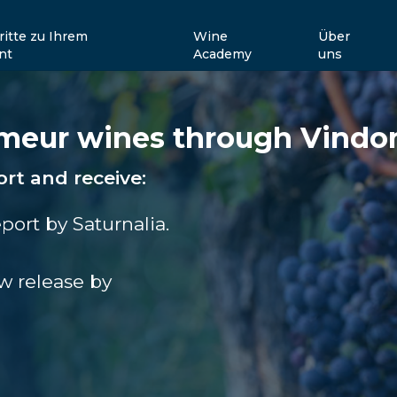
ritte zu Ihrem
Wine
Über
nt
Academy
uns
rimeur wines through Vindo
ort and receive:
port by Saturnalia.
w release by