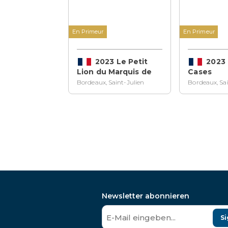
En Primeur
En Primeur
2023 Le Petit
2023 
Lion du Marquis de
Cases
Las Cases
Bordeaux, Saint-Julien
Bordeaux, Sai
Newsletter abonnieren
Si